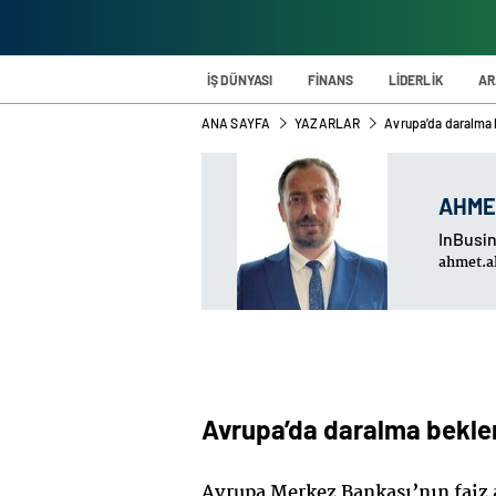
İŞ DÜNYASI
FİNANS
LİDERLİK
AR
ANA SAYFA
YAZARLAR
Avrupa’da daralma 
AHME
InBusin
ahmet.a
Avrupa’da daralma beklen
Avrupa Merkez Bankası’nın faiz a