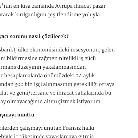
e'nin en kısa zamanda Avrupa ihracat pazar
rarak kırılganlığını çeşitlendirme yoluyla
iyacı sorunu nasıl çözülecek?
bank), ülke ekonomisindeki resesyonun, gelen
i bildirmesine rağmen nitelikli iş gücü
rformans düzeyinin yakalanmasından
mız hesaplamalarda önümüzdeki 24 aylık
dan 300 bin işçi alınmasının gerekliliği ortaya
imalat ve gemi/tersane ve ihracat sahalarında bu
ay olmayacağının altını çizmek istiyorum.
lışmayı unuttu
rilerden çalışmayı unutan Fransız halkı
ebiyle iç tüketimde yavaşlamaya gitmiş