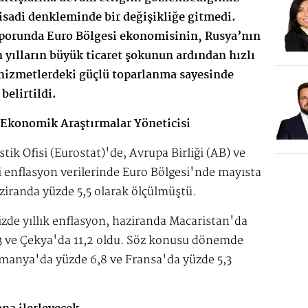
adi denkleminde bir değişikliğe gitmedi.
orunda Euro Bölgesi ekonomisinin, Rusya’nın
on yılların büyük ticaret şokunun ardından hızlı
ı hizmetlerdeki güçlü toparlanma sayesinde
 belirtildi.
 Ekonomik Araştırmalar Yöneticisi
stik Ofisi (Eurostat)'de, Avrupa Birliği (AB) ve
i enflasyon verilerinde Euro Bölgesi'nde mayısta
aziranda yüzde 5,5 olarak ölçülmüştü.
zde yıllık enflasyon, haziranda Macaristan'da
,3 ve Çekya'da 11,2 oldu. Söz konusu dönemde
Almanya'da yüzde 6,8 ve Fransa'da yüzde 5,3