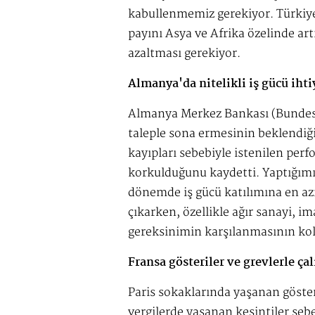
kabullenmemiz gerekiyor. Türkiy
payını Asya ve Afrika özelinde artı
azaltması gerekiyor.
Almanya'da nitelikli iş gücü iht
Almanya Merkez Bankası (Bundes
taleple sona ermesinin beklendiğin
kayıpları sebebiyle istenilen pe
korkulduğunu kaydetti. Yaptığı
dönemde iş gücü katılımına en azın
çıkarken, özellikle ağır sanayi, 
gereksinimin karşılanmasının kol
Fransa gösteriler ve grevlerle ça
Paris sokaklarında yaşanan göste
vergilerde yaşanan kesintiler seb