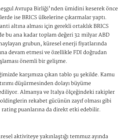
şgul Avrupa Birliği'nden ümidini keserek önce
erde ise BRICS ülkelerine çıkarmalar yaptı.
anti altına alması için gerekli ortaklık BRICS
 de bu ana kadar toplam değeri 32 milyar ABD
naylayan grubun, küresel enerji fiyatlarında
rına devam etmesi ve özellikle FDI doğrudan
̧laması önemli bir gelişme.
mizde karşımıza çıkan tablo şu şekilde. Kamu
yatırımı düşürmesinden dolayı büyüme
iliyor. Almanya ve İtalya ölçeğindeki rakipler
 holdinglerin rekabet gücünün zayıf olması gibi
rating puanlarına da direkt etki edebilir.
sel aktiviteye yakınlaştığı temmuz ayında