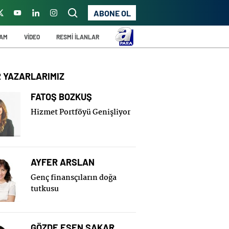
ABONE OL
ŞAM
VİDEO
RESMİ İLANLAR
R YAZARLARIMIZ
FATOŞ BOZKUŞ
Hizmet Portföyü Genişliyor
AYFER ARSLAN
Genç finansçıların doğa
tutkusu
GÖZDE ESEN SAKAR