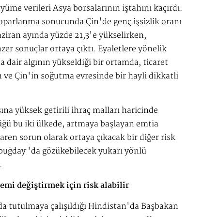
üme verileri Asya borsalarının iştahını kaçırdı.
toparlanma sonucunda Çin'de genç işsizlik oranı
ziran ayında yüzde 21,3'e yükselirken,
er sonuçlar ortaya çıktı. Eyaletlere yönelik
a dair algının yükseldiği bir ortamda, ticaret
 ve Çin'in soğutma evresinde bir hayli dikkatli
̧ına yüksek getirili ihraç malları haricinde
̆ü bu iki ülkede, artmaya başlayan emtia
aren sorun olarak ortaya çıkacak bir diğer risk
e buğday 'da gözükebilecek yukarı yönlü
.
i değiştirmek için risk alabilir
da tutulmaya çalışıldığı Hindistan'da Başbakan