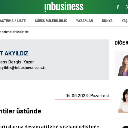
AŞTIRMA / LİSTE
SÜRDÜRÜLEBİLİRLİK
YAZARLAR
DÜNYA
YA
beklentiler üstünde
DİĞE
T AKYILDIZ
ess Dergisi Yazar
kyildiz@inbusiness.com.tr
04.09.2023 | Pazartesi
tiler üstünde
rtışlarına devam ettiğini gözlemlediğimiz