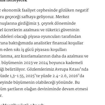
na ilerleyecek
r ekonomik faaliyet cephesinde gözüken negatif
ru geçeceği safhaya geliyoruz. Merkez
uşlarına girdiğimiz 3. çeyrek döneminde
reel ücretlerin azalması ve tüketici güveninin
eleri olacağı piyasa oyuncuları tarafından
na baktığımızda analistler finansal koşullar
eden sıkı iş gücü piyasası koşulları
arlanma, arz kısıtlamalarının daha da azalması ve
nen büyümenin 2023 ve 2024 boyunca kademeli
ği belirtiliyor. Gözlemlerimiz Avrupa Kıtası'nda
 yüzde 1,3-1.55, 2025'te yüzde 2.4-2.6, 2026'da
eyinde büyümenin olabileceği yönünde. Bu
tüm şartların olağan deviniminde devam etmesi
r.