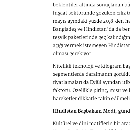
beklentiler altında sonuçlanan büy
İnşaat sektöründe gözüken cılız 
mayıs ayındaki yüzde 20,8'den ha
Bangladeş ve Hindistan'da da benz
teşvik paketlerinde geç kalındığın
açığı vermek istemeyen Hindistan
olması gerekiyor.
Nitelikli teknoloji ve kilogram bas
segmentlerde daralmanın görüldüg
fiyatlamaları da Eylül ayından itib
faktörü. Özellikle pirinç, mısır v
hareketler dikkatle takip edilmeli
Hindistan Başbakanı Modi, gündem
Kültürel ve dini motiflerin bir ara