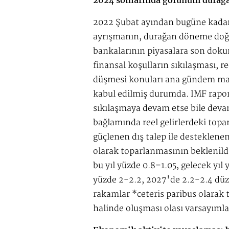
2024 sonlarında görünüm durağa
2022 Şubat ayından bugüne kada
ayrışmanın, durağan döneme doğ
bankalarının piyasalara son dokun
finansal koşulların sıkılaşması, 
düşmesi konuları ana gündem madd
kabul edilmiş durumda. IMF raporu
sıkılaşmaya devam etse bile devam 
bağlamında reel gelirlerdeki top
güçlenen dış talep ile destekle
olarak toparlanmasının beklenildi
bu yıl yüzde 0.8–1.05, gelecek yıl
yüzde 2-2.2, 2027'de 2.2-2.4 düz
rakamlar *ceteris paribus olarak 
halinde oluşması olası varsayımla