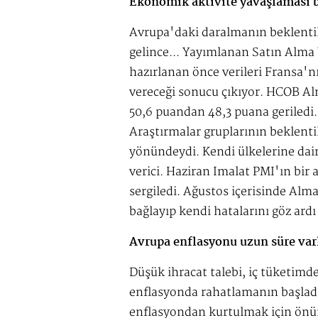
Ekonomik aktivite yavaşlaması b
Avrupa'daki daralmanın beklentil
gelince... Yayımlanan Satın Alma 
hazırlanan önce verileri Fransa'nı
vereceği sonucu çıkıyor. HCOB A
50,6 puandan 48,3 puana geriled
Araştırmalar gruplarının beklenti
yönündeydi. Kendi ülkelerine dai
verici. Haziran İmalat PMI'ın bir
sergiledi. Ağustos içerisinde Alm
bağlayıp kendi hatalarını göz ardı
Avrupa enflasyonu uzun süre var
Düşük ihracat talebi, iç tüketimd
enflasyonda rahatlamanın başladı
enflasyondan kurtulmak için önü