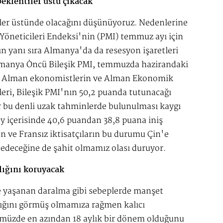
eklentiler üstü çıkacak
er üstünde olacağını düşünüyoruz. Nedenlerine
Yöneticileri Endeksi'nin (PMI) temmuz ayı için
n yanı sıra Almanya'da da resesyon işaretleri
lmanya Öncü Bileşik PMI, temmuzda hazirandaki
i. Alman ekonomistlerin ve Alman Ekonomik
leri, Bileşik PMI'nın 50,2 puanda tutunacağı
r bu denli uzak tahminlerde bulunulması kaygı
 ay içerisinde 40,6 puandan 38,8 puana iniş
an ve Fransız iktisatçıların bu durumu Çin'e
 edeceğine de şahit olmamız olası duruyor.
lığını koruyacak
e yaşanan daralma gibi sebeplerde manşet
ğını görmüş olmamıza rağmen kalıcı
müzde en azından 18 aylık bir dönem olduğunu