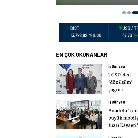
BIST
USD / T
13.798,82
%0.00
47,70
%
EN ÇOK OKUNANLAR
İş Dünyası
TGSD'den
'dönüşüm'
çağrısı
İş Dünyası
Anadolu’ nu
büyük mobil
fuarı Kayseri
başlıyor
Liderlik