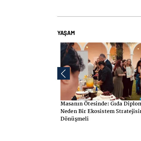
YAŞAM
azarı
Masanın Ötesinde: Gıda Diplomasisi
Bim'd
yüyen
Neden Bir Ekosistem Stratejisine
seri
Dönüşmeli