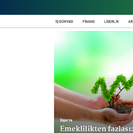
İŞ DÜNYASI
FİNANS
LİDERLİK
AR
Spor
Hull City’i Premier 
Ilıcalı: Hayatta en 
oldu