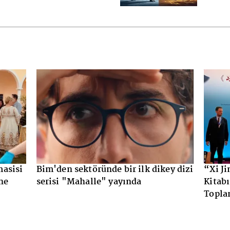
en sektöründe bir ilk dikey dizi
“Xi Jinping: Çin’in
si "Mahalle" yayında
Kitabının 5. Cildin
Toplantısı Ankara’d