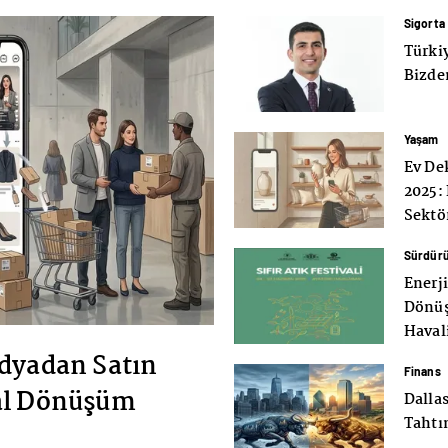
Sigorta
Türki
Bizde
Yaşam
Ev De
2025:
Sektö
Sürdürül
Enerji
Dönüşü
Haval
dyadan Satın
Finans
al Dönüşüm
Dalla
Tahtı