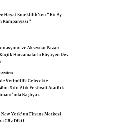
ye Hayat Emeklilik’ten “Bir Ay
n Kampanyası”
korasyonu ve Aksesuar Pazarı
 Küçük Harcamalarla Büyüyen Dev
r
ebilirlik
de Verimlilik Gelecekte
m: Sıfır Atık Festivali Atatürk
imanı’nda Başlıyor.
s New York’un Finans Merkezi
na Göz Dikti