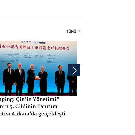
TÜMÜ
 Yönetimi”
Hizmet Sektöründe Robot İşçi
in Tanıtım
Çözümü
a gerçekleşti