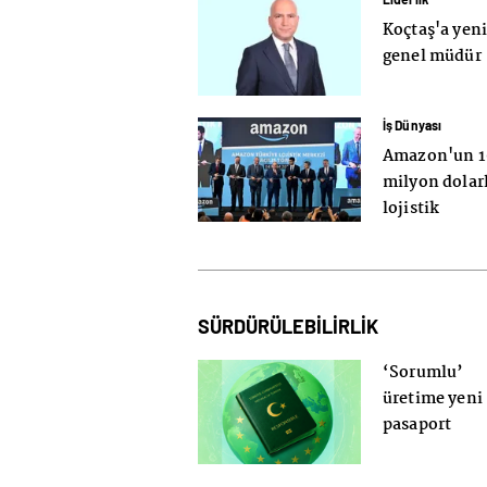
Koçtaş'a yen
genel müdür
İş Dünyası
Amazon'un 1
milyon dolar
lojistik
merkezine
görkemli açıl
SÜRDÜRÜLEBİLİRLİK
‘Sorumlu’
üretime yeni
pasaport