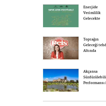
Enerjide
Verimlilik
Gelecekte
Dönüşüm: Sıf
Atık Festival
Atatürk
Toprağın
Havalimanı’
Geleceği tehd
Başlıyor.
Altında
Akçansa
Sürdürülebili
Performansı 
ilk sırada yer
alma başarısı
gösterdi