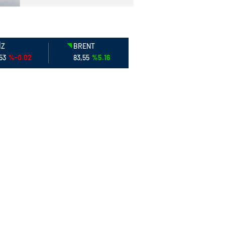
İZ
BRENT
,53
%-0.02
83,55
%5.16