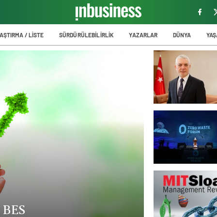
AŞTIRMA / LİSTE
SÜRDÜRÜLEBİLİRLİK
YAZARLAR
DÜNYA
YA
Lig’e taşiyan Acun
gurur duyduğum başarım
Sürdürülebilirlik
‘Sorumlu’ 