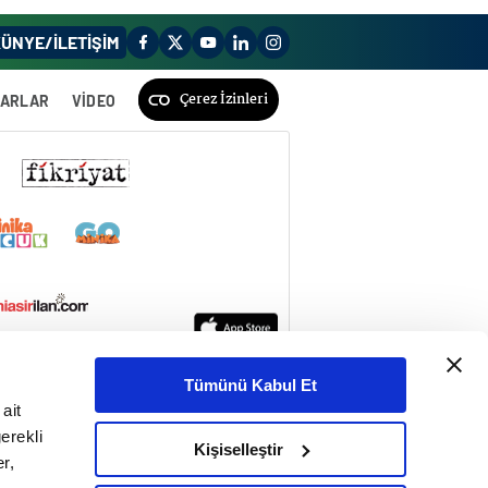
ÜNYE/İLETİŞİM
Çerez İzinleri
ZARLAR
VİDEO
Tümünü Kabul Et
ait
erekli
Kişiselleştir
r,