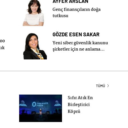
AYFER ARSLAN
i
Genç finansçıların doğa
tutkusu
GÖZDE ESEN SAKAR
00
Yeni siber güvenlik kanunu
lık
şirketler için ne anlama
geliyor?
ış
TÜMÜ
Sıfır Atık En
Birleştirici
Köprü