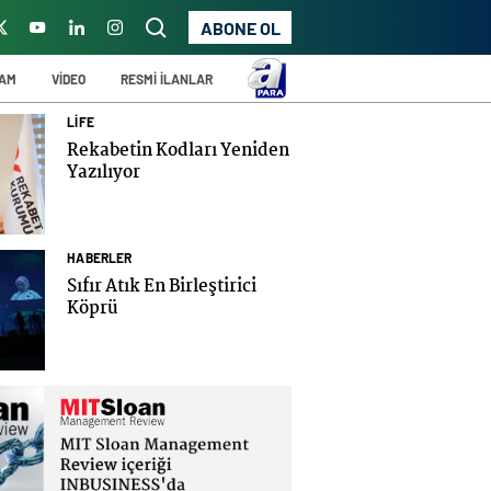
ABONE OL
ŞAM
VİDEO
RESMİ İLANLAR
LİFE
Rekabetin Kodları Yeniden
Yazılıyor
HABERLER
Sıfır Atık En Birleştirici
Köprü
Te
üretime yeni pasaport
“