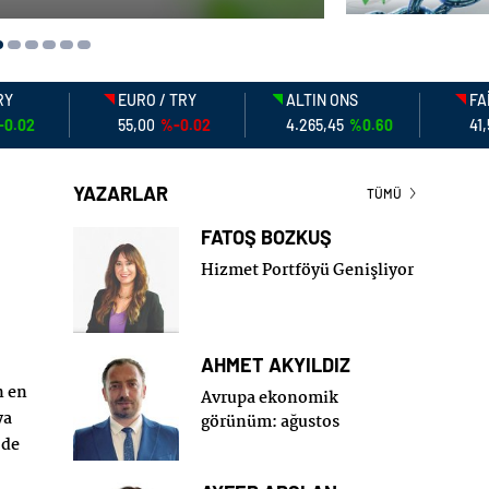
RY
EURO / TRY
ALTIN ONS
FA
-0.02
55,00
%-0.02
4.265,45
%0.60
41
YAZARLAR
TÜMÜ
FATOŞ BOZKUŞ
Hizmet Portföyü Genişliyor
AHMET AKYILDIZ
n en
Avrupa ekonomik
ya
görünüm: ağustos
’de