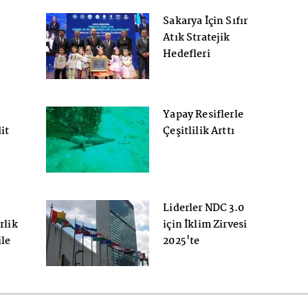
Sakarya İçin Sıfır
Atık Stratejik
Hedefleri
ır
Belirlendi
i
Yapay Resiflerle
nda
it
Çeşitlilik Arttı
Liderler NDC 3.0
rlik
için İklim Zirvesi
ile
2025'te
buluşacak