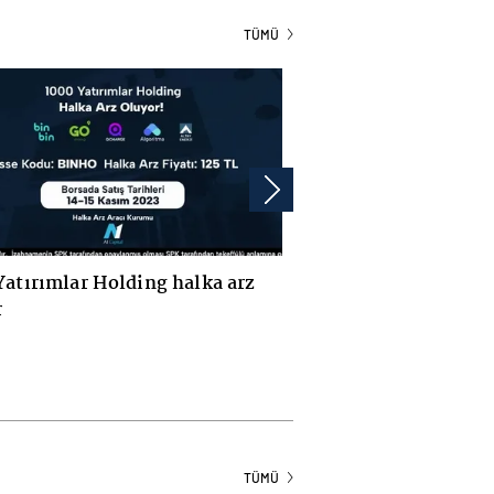
TÜMÜ
 halka arz
INBUSINESS Ekim 2023 sayısında bu
ay
TÜMÜ