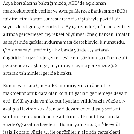
Asya borsalarına baktığımızda, ABD'de açıklanan
makroekonomik veriler ve Avrupa Merkez Bankasının (ECB)
faiz indirimi kararı sonrası artan risk iştahıyla pozitif bir
seyir izlendiğini gözlemledik. Ay içerisinde Çin'in beklentiler
altında gerçekleşen çeyreksel büyümesi öne çıkarken, imalat
sanayisinde çarkların durmaması destekleyici bir unsurdu.
Çin'de sanayi üretimi yıllık bazda yüzde 5,4 artarak
öngörülerin üzerinde gerçekleşirken, söz konusu döneme ait
perakende satışlar geçen yılın aynı ayına göre yüzde 3,2
artarak tahminleri geride bıraktı.
Bunun yanı sıra Çin Halk Cumhuriyeti için önemli bir
makroekonomik data olan konut fiyatları gerilemeye devam
etti. Eylül ayında yeni konut fiyatları yıllık bazda yüzde 0,7
azalışla Haziran 2023'ten beri devam eden düşüş serisini
sürdürürken, aynı döneme ait ikinci el konut fiyatları da
yüzde 0,9 azalma kaydetti. Bunun yanı sıra, Çin'de eylül
işsizlik oranı yüzde 5,1 ile öngörülerin altında gerçekleşti.