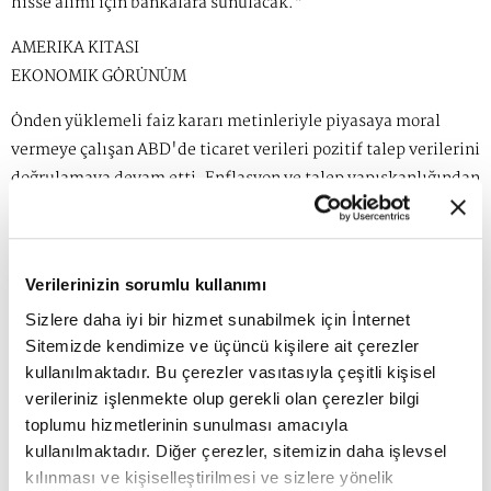
hisse alımı için bankalara sunulacak."
AMERİKA KITASI
EKONOMİK GÖRÜNÜM
Önden yüklemeli faiz kararı metinleriyle piyasaya moral
vermeye çalışan ABD'de ticaret verileri pozitif talep verilerini
doğrulamaya devam etti. Enflasyon ve talep yapışkanlığından
18 aydır kurtulamayan Washington cephesinde seçimler
öncesinde karamsarlık artarken, ABD'de Eylül ayında artan
perakende satışlar başta olmak üzere bir dizi güçlü verinin
Verilerinizin sorumlu kullanımı
gelmesi ABD tahvil getirilerini de yükseltmiş oldu. Global
raporlara göre, ABD'de ekonominin "yumuşak iniş"
Sizlere daha iyi bir hizmet sunabilmek için İnternet
Sitemizde kendimize ve üçüncü kişilere ait çerezler
yapacağına dair beklentiler devam ederken, şirket
kullanılmaktadır. Bu çerezler vasıtasıyla çeşitli kişisel
bilançolarındaki yoğunlaşma hisse ve sektör bazlı
verileriniz işlenmekte olup gerekli olan çerezler bilgi
dalgalanmaları artırmaya devam etti. Eylülde perakende
toplumu hizmetlerinin sunulması amacıyla
satışlar, bir önceki aya göre yüzde 0,4 artarak 714,4 milyar
kullanılmaktadır. Diğer çerezler, sitemizin daha işlevsel
dolar olarak kaydedildi. Analistler, bu artışın üçüncü
kılınması ve kişiselleştirilmesi ve sizlere yönelik