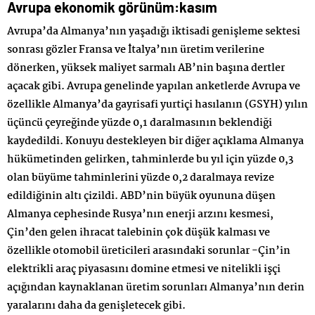
Avrupa ekonomik görünüm:kasım
Avrupa’da Almanya’nın yaşadığı iktisadi genişleme sektesi
sonrası gözler Fransa ve İtalya’nın üretim verilerine
dönerken, yüksek maliyet sarmalı AB’nin başına dertler
açacak gibi. Avrupa genelinde yapılan anketlerde Avrupa ve
özellikle Almanya’da gayrisafi yurtiçi hasılanın (GSYH) yılın
üçüncü çeyreğinde yüzde 0,1 daralmasının beklendiği
kaydedildi. Konuyu destekleyen bir diğer açıklama Almanya
hükümetinden gelirken, tahminlerde bu yıl için yüzde 0,3
olan büyüme tahminlerini yüzde 0,2 daralmaya revize
edildiğinin altı çizildi. ABD’nin büyük oyununa düşen
Almanya cephesinde Rusya’nın enerji arzını kesmesi,
Çin’den gelen ihracat talebinin çok düşük kalması ve
özellikle otomobil üreticileri arasındaki sorunlar -Çin’in
elektrikli araç piyasasını domine etmesi ve nitelikli işçi
açığından kaynaklanan üretim sorunları Almanya’nın derin
yaralarını daha da genişletecek gibi.