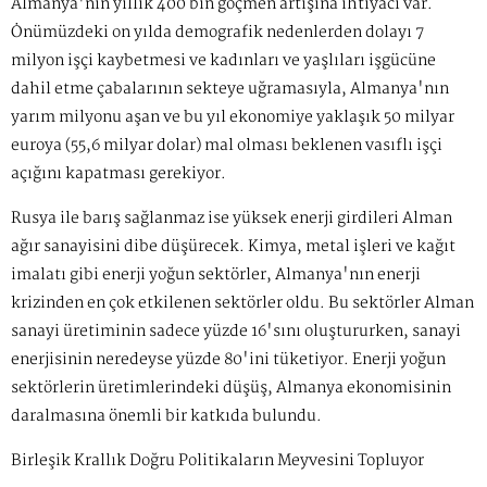
Almanya'nın yıllık 400 bin göçmen artışına ihtiyacı var.
Önümüzdeki on yılda demografik nedenlerden dolayı 7
milyon işçi kaybetmesi ve kadınları ve yaşlıları işgücüne
dahil etme çabalarının sekteye uğramasıyla, Almanya'nın
yarım milyonu aşan ve bu yıl ekonomiye yaklaşık 50 milyar
euroya (55,6 milyar dolar) mal olması beklenen vasıflı işçi
açığını kapatması gerekiyor.
Rusya ile barış sağlanmaz ise yüksek enerji girdileri Alman
ağır sanayisini dibe düşürecek. Kimya, metal işleri ve kağıt
imalatı gibi enerji yoğun sektörler, Almanya'nın enerji
krizinden en çok etkilenen sektörler oldu. Bu sektörler Alman
sanayi üretiminin sadece yüzde 16'sını oluştururken, sanayi
enerjisinin neredeyse yüzde 80'ini tüketiyor. Enerji yoğun
sektörlerin üretimlerindeki düşüş, Almanya ekonomisinin
daralmasına önemli bir katkıda bulundu.
Birleşik Krallık Doğru Politikaların Meyvesini Topluyor