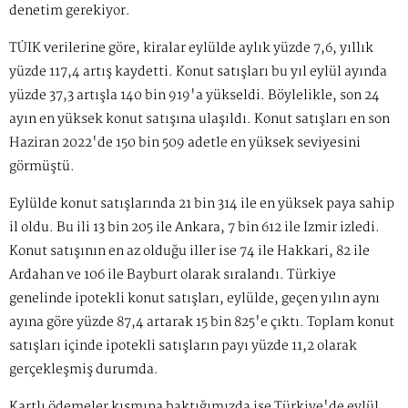
denetim gerekiyor.
TÜİK verilerine göre, kiralar eylülde aylık yüzde 7,6, yıllık
yüzde 117,4 artış kaydetti. Konut satışları bu yıl eylül ayında
yüzde 37,3 artışla 140 bin 919'a yükseldi. Böylelikle, son 24
ayın en yüksek konut satışına ulaşıldı. Konut satışları en son
Haziran 2022'de 150 bin 509 adetle en yüksek seviyesini
görmüştü.
Eylülde konut satışlarında 21 bin 314 ile en yüksek paya sahip
il oldu. Bu ili 13 bin 205 ile Ankara, 7 bin 612 ile İzmir izledi.
Konut satışının en az olduğu iller ise 74 ile Hakkari, 82 ile
Ardahan ve 106 ile Bayburt olarak sıralandı. Türkiye
genelinde ipotekli konut satışları, eylülde, geçen yılın aynı
ayına göre yüzde 87,4 artarak 15 bin 825'e çıktı. Toplam konut
satışları içinde ipotekli satışların payı yüzde 11,2 olarak
gerçekleşmiş durumda.
Kartlı ödemeler kısmına baktığımızda ise Türkiye'de eylül