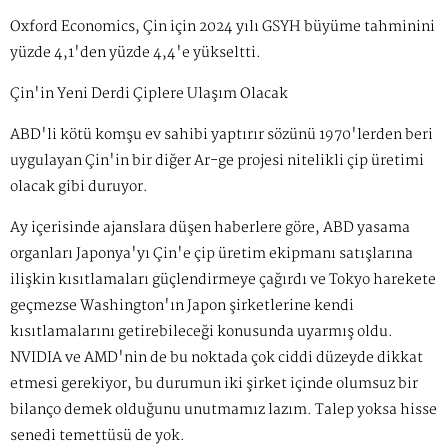
Oxford Economics, Çin için 2024 yılı GSYH büyüme tahminini
yüzde 4,1'den yüzde 4,4'e yükseltti.
Çin'in Yeni Derdi Çiplere Ulaşım Olacak
ABD'li kötü komşu ev sahibi yaptırır sözünü 1970'lerden beri
uygulayan Çin'in bir diğer Ar-ge projesi nitelikli çip üretimi
olacak gibi duruyor.
Ay içerisinde ajanslara düşen haberlere göre, ABD yasama
organları Japonya'yı Çin'e çip üretim ekipmanı satışlarına
ilişkin kısıtlamaları güçlendirmeye çağırdı ve Tokyo harekete
geçmezse Washington'ın Japon şirketlerine kendi
kısıtlamalarını getirebileceği konusunda uyarmış oldu.
NVIDIA ve AMD'nin de bu noktada çok ciddi düzeyde dikkat
etmesi gerekiyor, bu durumun iki şirket içinde olumsuz bir
bilanço demek olduğunu unutmamız lazım. Talep yoksa hisse
senedi temettüsü de yok.