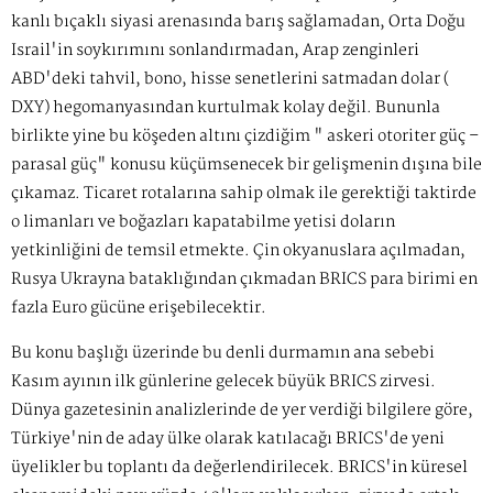
kanlı bıçaklı siyasi arenasında barış sağlamadan, Orta Doğu
İsrail'in soykırımını sonlandırmadan, Arap zenginleri
ABD'deki tahvil, bono, hisse senetlerini satmadan dolar (
DXY) hegomanyasından kurtulmak kolay değil. Bununla
birlikte yine bu köşeden altını çizdiğim " askeri otoriter güç –
parasal güç" konusu küçümsenecek bir gelişmenin dışına bile
çıkamaz. Ticaret rotalarına sahip olmak ile gerektiği taktirde
o limanları ve boğazları kapatabilme yetisi doların
yetkinliğini de temsil etmekte. Çin okyanuslara açılmadan,
Rusya Ukrayna bataklığından çıkmadan BRİCS para birimi en
fazla Euro gücüne erişebilecektir.
Bu konu başlığı üzerinde bu denli durmamın ana sebebi
Kasım ayının ilk günlerine gelecek büyük BRICS zirvesi.
Dünya gazetesinin analizlerinde de yer verdiği bilgilere göre,
Türkiye'nin de aday ülke olarak katılacağı BRICS'de yeni
üyelikler bu toplantı da değerlendirilecek. BRICS'in küresel