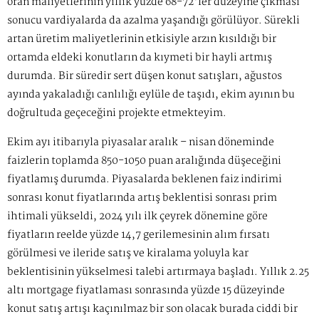
oran maliyetlerinin yıllık yüzde 68-72'ler düzeyine çıkması
sonucu vardiyalarda da azalma yaşandığı görülüyor. Sürekli
artan üretim maliyetlerinin etkisiyle arzın kısıldığı bir
ortamda eldeki konutların da kıymeti bir hayli artmış
durumda. Bir süredir sert düşen konut satışları, ağustos
ayında yakaladığı canlılığı eylüle de taşıdı, ekim ayının bu
doğrultuda geçeceğini projekte etmekteyim.
Ekim ayı itibarıyla piyasalar aralık – nisan döneminde
faizlerin toplamda 850-1050 puan aralığında düşeceğini
fiyatlamış durumda. Piyasalarda beklenen faiz indirimi
sonrası konut fiyatlarında artış beklentisi sonrası prim
ihtimali yükseldi, 2024 yılı ilk çeyrek dönemine göre
fiyatların reelde yüzde 14,7 gerilemesinin alım fırsatı
görülmesi ve ileride satış ve kiralama yoluyla kar
beklentisinin yükselmesi talebi artırmaya başladı. Yıllık 2.25
altı mortgage fiyatlaması sonrasında yüzde 15 düzeyinde
konut satış artışı kaçınılmaz bir son olacak burada ciddi bir