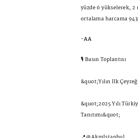
yüzde 6 yükselerek, 2 
ortalama harcama 943 
-AA
🎙️ Basın Toplantısı
&quot;Yılın İlk Çeyreğ
&quot;2025 Yılı Türkiy
Tanıtımı&quot;
📍@Akmİstanbul