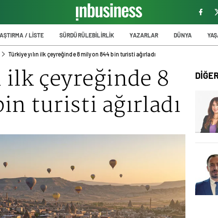
AŞTIRMA / LİSTE
SÜRDÜRÜLEBİLİRLİK
YAZARLAR
DÜNYA
YA
Türkiye yılın ilk çeyreğinde 8 milyon 844 bin turisti ağırladı
 ilk çeyreğinde 8
DİĞE
in turisti ağırladı