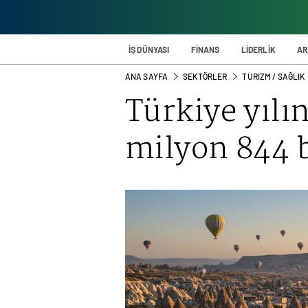
İŞ DÜNYASI
FİNANS
LİDERLİK
AR
ANA SAYFA
SEKTÖRLER
TURIZM / SAĞLIK
Türkiye yılın
milyon 844 b