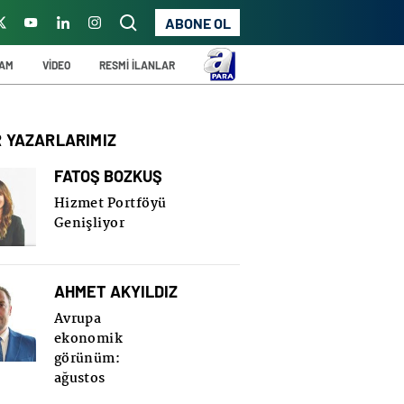
ABONE OL
ŞAM
VİDEO
RESMİ İLANLAR
R YAZARLARIMIZ
FATOŞ BOZKUŞ
Hizmet Portföyü
Genişliyor
AHMET AKYILDIZ
Avrupa
ekonomik
görünüm:
ağustos