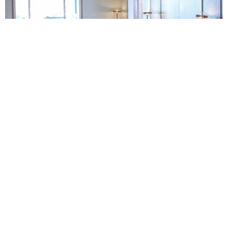
Sektörler
MÜSİAD’dan yeni dönem hamlesi: Afrika üssü,
küresel finans ağı ve satın alma platformu