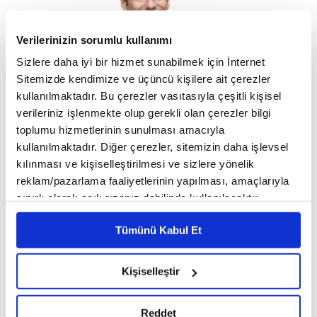
Verilerinizin sorumlu kullanımı
Sizlere daha iyi bir hizmet sunabilmek için İnternet
Sitemizde kendimize ve üçüncü kişilere ait çerezler
kullanılmaktadır. Bu çerezler vasıtasıyla çeşitli kişisel
verileriniz işlenmekte olup gerekli olan çerezler bilgi
Sektörler
toplumu hizmetlerinin sunulması amacıyla
Sanipak’ın Büyüme Yolculuğunda Yeni Dönem
kullanılmaktadır. Diğer çerezler, sitemizin daha işlevsel
kılınması ve kişiselleştirilmesi ve sizlere yönelik
reklam/pazarlama faaliyetlerinin yapılması, amaçlarıyla
VİDEO / PODCAST
sınırlı olarak açık rızanız dahilinde kullanılacaktır.
Çerezlere ilişkin tercihlerinizi çerez paneli vasıtasıyla
Tümünü Kabul Et
belirleyebilirsiniz. Çerezlere ilişkin detaylı bilgi için
Ayarlar butonuna tıklayabilir,
Çerez Bilgilendirme
Metnimizi ziyaret edebilirsiniz.
Kişiselleştir
6698 sayılı Kişisel Verilerin Korunması Kanunu uyarınca
hazırlanmış olan İnternet Sitesi Aydınlatma Metnimizi
Reddet
okumak ve sitemizi ziyaretiniz kapsamında