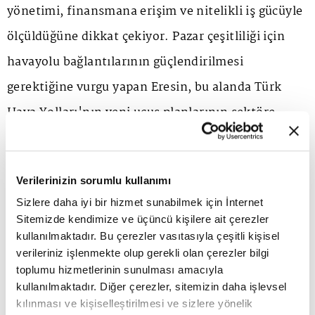
yönetimi, finansmana erişim ve nitelikli iş gücüyle
ölçüldüğüne dikkat çekiyor. Pazar çeşitliliği için
havayolu bağlantılarının güçlendirilmesi
gerektiğine vurgu yapan Eresin, bu alanda Türk
Hava Yolları'nın yeni uçuş planlarının sektöre
katkı sağlayacağını söylüyor. TÜROB Başkanı,
ayrıca low-cost havayolu ağının genişlemesinin,
Verilerinizin sorumlu kullanımı
şehir turizmi ve kısa süreli seyahatlerde rekabet
Sizlere daha iyi bir hizmet sunabilmek için İnternet
gücünü artıracağına dikkat çekiyor.
Sitemizde kendimize ve üçüncü kişilere ait çerezler
kullanılmaktadır. Bu çerezler vasıtasıyla çeşitli kişisel
verileriniz işlenmekte olup gerekli olan çerezler bilgi
toplumu hizmetlerinin sunulması amacıyla
kullanılmaktadır. Diğer çerezler, sitemizin daha işlevsel
kılınması ve kişiselleştirilmesi ve sizlere yönelik