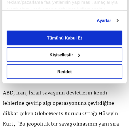
reklam/pazarlama faaliyetlerinin yapılması, amaçlarıyla
sınırlı olarak açık rızanız dahilinde kullanılacaktır.
Çerezlere ilişkin tercihlerinizi çerez paneli vasıtasıyla
Ayarlar
belirleyebilirsiniz. Çerezlere ilişkin detaylı bilgi için
Ayarlar butonuna tıklayabilir,
Çerez Bilgilendirme
Metnimizi ziyaret edebilirsiniz.
Tümünü Kabul Et
6698 sayılı Kişisel Verilerin Korunması Kanunu uyarınca
hazırlanmış olan İnternet Sitesi Aydınlatma Metnimizi
Kişiselleştir
okumak ve sitemizi ziyaretiniz kapsamında
gerçekleştirilen veri işleme faaliyetleri ile ilgili daha
detaylı bilgi almak için lütfen
tıklayınız.
Reddet
İptal Değil 'Erteleme'
ABD, İran, İsrail savaşının devletlerin kendi
lehlerine çevirip algı operasyonuna çevirdiğine
dikkat çeken GlobeMeets Kurucu Ortağı Hüseyin
Kurt, "Bu jeopolitik bir savaş olmasının yanı sıra