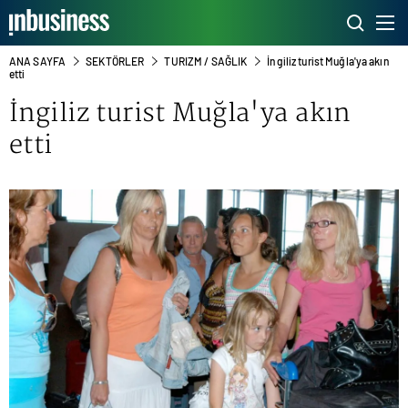
ANA SAYFA
SEKTÖRLER
TURIZM / SAĞLIK
İngiliz turist Muğla'ya akın
etti
İngiliz turist Muğla'ya akın
etti