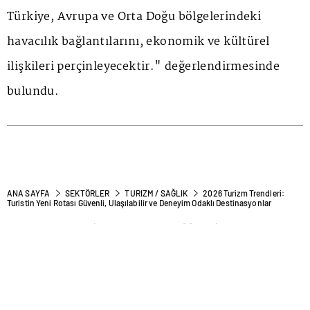
Türkiye, Avrupa ve Orta Doğu bölgelerindeki
havacılık bağlantılarını, ekonomik ve kültürel
ilişkileri perçinleyecektir." değerlendirmesinde
bulundu.
ANA SAYFA
SEKTÖRLER
TURIZM / SAĞLIK
2026 Turizm Trendleri:
Turistin Yeni Rotası Güvenli, Ulaşılabilir ve Deneyim Odaklı Destinasyonlar
2026 Turizm Trendleri:
Turistin Yeni Rotası Güvenli,
Ulaşılabilir ve Deneyim Odaklı
Destinasyonlar