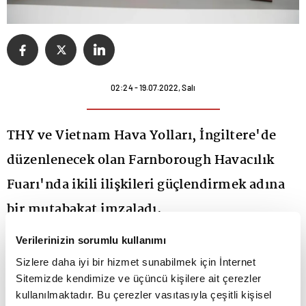
02:24 - 19.07.2022, Salı
THY ve Vietnam Hava Yolları, İngiltere'de
düzenlenecek olan Farnborough Havacılık
Fuarı'nda ikili ilişkileri güçlendirmek adına
bir mutabakat imzaladı.
Verilerinizin sorumlu kullanımı
Türk Hava Yolları (
THY
) ile Vietnam Hava Yolları
Sizlere daha iyi bir hizmet sunabilmek için İnternet
arasında iş birliğini güçlendirmek amacıyla
Sitemizde kendimize ve üçüncü kişilere ait çerezler
mutabakat bildirisi imzalandı.
kullanılmaktadır. Bu çerezler vasıtasıyla çeşitli kişisel