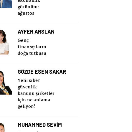
ekonomik
görünüm:
ağustos
AYFER ARSLAN
Genç
finansçıların
doğa tutkusu
GÖZDE ESEN SAKAR
Yeni siber
güvenlik
kanunu şirketler
için ne anlama
geliyor?
MUHAMMED SEVİM