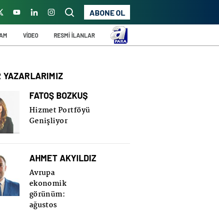
ABONE OL
ŞAM
VİDEO
RESMİ İLANLAR
R YAZARLARIMIZ
FATOŞ BOZKUŞ
Hizmet Portföyü
Genişliyor
AHMET AKYILDIZ
Avrupa
ekonomik
görünüm:
ağustos