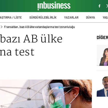
AŞTIRMA / LİSTE
SÜRDÜRÜLEBİLİRLİK
YAZARLAR
DÜNYA
YA
Fransa'dan, bazı AB ülke vatandaşlarına test zorunluluğu
bazı AB ülke
DİĞE
na test