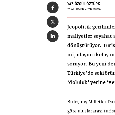
YAZI
ÖZGÜL ÖZTÜRK
12:41 - 05.06.2026, Cuma
Jeopolitik gerilimler
maliyetler seyahat 
dönüştürüyor. Turis
mi, ulaşımı kolay m
soruyor. Bu yeni de
Türkiye’de sektörün
‘doluluk’ yerine ‘ve
Birleşmiş Milletler D
göre uluslararası turis