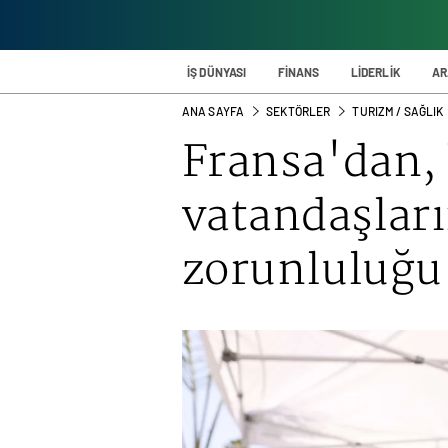
İŞ DÜNYASI
FİNANS
LİDERLİK
AR
ANA SAYFA
SEKTÖRLER
TURIZM / SAĞLIK
Fransa'dan, 
vatandaşları
zorunluluğu