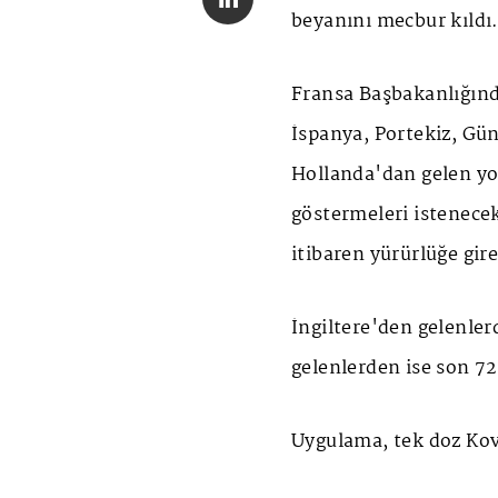
beyanını mecbur kıldı
Fransa Başbakanlığınd
İspanya, Portekiz, Gü
Hollanda'dan gelen yo
göstermeleri istenec
itibaren yürürlüğe gir
İngiltere'den gelenler
gelenlerden ise son 72
Uygulama, tek doz Kovi