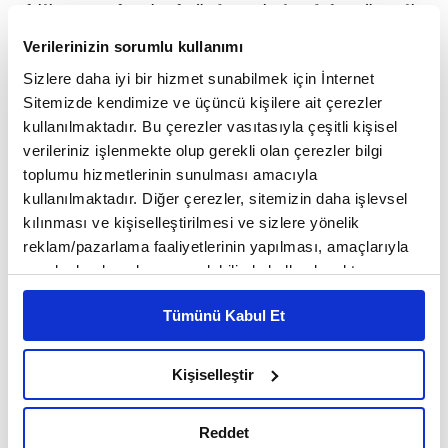
etkiliyor. Bu konjonktürde turistler daha güvenli,
kolay ulaşılabilir ve ekonomik açıdan dengeli
Verilerinizin sorumlu kullanımı
Sizlere daha iyi bir hizmet sunabilmek için İnternet
destinasyonlara yönelirken Türkiye, sunduğu
Sitemizde kendimize ve üçüncü kişilere ait çerezler
çeşitlilikle güçlü bir alternatif olmaya devam
kullanılmaktadır. Bu çerezler vasıtasıyla çeşitli kişisel
verileriniz işlenmekte olup gerekli olan çerezler bilgi
ediyor. Kısa vadede sınırlı rezervasyon iptalleri
toplumu hizmetlerinin sunulması amacıyla
gözlense de sektör temsilcileri uzun vadede talep
kullanılmaktadır. Diğer çerezler, sitemizin daha işlevsel
kılınması ve kişiselleştirilmesi ve sizlere yönelik
eğiliminin Türkiye lehine gelişmesini bekliyor.
reklam/pazarlama faaliyetlerinin yapılması, amaçlarıyla
sınırlı olarak açık rızanız dahilinde kullanılacaktır.
Çerezlere ilişkin tercihlerinizi çerez paneli vasıtasıyla
Tümünü Kabul Et
belirleyebilirsiniz. Çerezlere ilişkin detaylı bilgi için
Son Dakika Trendi Güçleniyor
Ayarlar butonuna tıklayabilir,
Çerez Bilgilendirme
Metnimizi ziyaret edebilirsiniz.
Kişiselleştir
6698 sayılı Kişisel Verilerin Korunması Kanunu uyarınca
Türkiye Seyahat Acenteleri Birliği (TÜRSAB)
hazırlanmış olan İnternet Sitesi Aydınlatma Metnimizi
Başkanı Firuz Bağlıkaya, jeopolitik gelişmelerin
Reddet
okumak ve sitemizi ziyaretiniz kapsamında