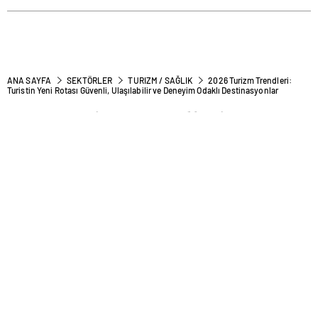
ANA SAYFA
SEKTÖRLER
TURIZM / SAĞLIK
2026 Turizm Trendleri:
Turistin Yeni Rotası Güvenli, Ulaşılabilir ve Deneyim Odaklı Destinasyonlar
2026 Turizm Trendleri:
Turistin Yeni Rotası Güvenli,
Ulaşılabilir ve Deneyim Odaklı
Destinasyonlar