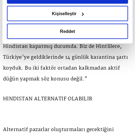
süreçleri kaldırılmadan aktif düğünler mümkün
6698 sayılı Kişisel Verilerin Korunması Kanunu uyarınca
hazırlanmış olan İnternet Sitesi Aydınlatma Metnimizi
olmayacak. Kısıtlamaların kalması ile Hint
Kişiselleştir
okumak ve sitemizi ziyaretiniz kapsamında
düğünlerinde artış gerçekleşemeyecek. Türkiye ile
gerçekleştirilen veri işleme faaliyetleri ile ilgili daha
detaylı bilgi almak için lütfen
tıklayınız.
Reddet
Hindistan arasındaki hava trafiği şu an kapalı.
Hindistan kapatmış durumda. Biz de Hintlilere,
Türkiye'ye geldiklerinde 14 günlük karantina şartı
koyduk. Bu iki faktör ortadan kalkmadan aktif
düğün yapmak söz konusu değil."
HİNDİSTAN ALTERNATİF OLABİLİR
Alternatif pazarlar oluşturmaları gerektiğini