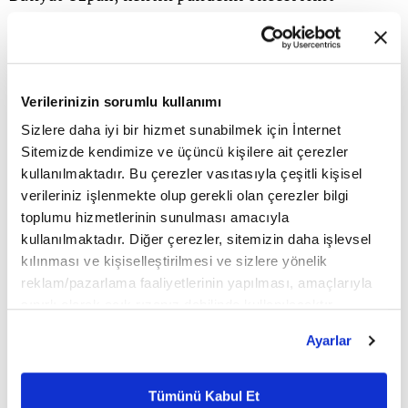
düğünlerinin merkezi haline geldiğini söyledi.
Pandemi ile beraber Hindistan ve Türkiye arası
Verilerinizin sorumlu kullanımı
uçuş trafiğinin kapanması ve 14 günlük karantina
Sizlere daha iyi bir hizmet sunabilmek için İnternet
süreci dolayısıyla Hint düğün sektörünün yüzde 100
Sitemizde kendimize ve üçüncü kişilere ait çerezler
kullanılmaktadır. Bu çerezler vasıtasıyla çeşitli kişisel
zarara uğradığını aktaran Özpak, şöyle konuştu:
verileriniz işlenmekte olup gerekli olan çerezler bilgi
"Pandemi sona ermeden 1 milyon doları aşan
toplumu hizmetlerinin sunulması amacıyla
kullanılmaktadır. Diğer çerezler, sitemizin daha işlevsel
yüksek bütçeli Hint düğünlerini görmenin çok
kılınması ve kişiselleştirilmesi ve sizlere yönelik
mümkün olmayacağını düşünüyorum. Alternatif
reklam/pazarlama faaliyetlerinin yapılması, amaçlarıyla
sınırlı olarak açık rızanız dahilinde kullanılacaktır.
pazar olan Hindistan için vize, uçuş trafiği ve
Çerezlere ilişkin tercihlerinizi çerez paneli vasıtasıyla
Ayarlar
karantina sürecinin değerlendirmeye alınması
belirleyebilirsiniz. Çerezlere ilişkin detaylı bilgi için
Ayarlar butonuna tıklayabilir,
Çerez Bilgilendirme
gerektiğini söylüyorum. Uçuşlar ve karantina
Metnimizi ziyaret edebilirsiniz.
Tümünü Kabul Et