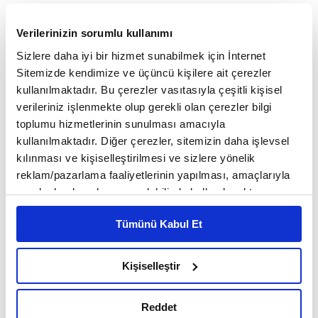
Verilerinizin sorumlu kullanımı
Son Dakika Trendi Güçleniyor
Sizlere daha iyi bir hizmet sunabilmek için İnternet
Sitemizde kendimize ve üçüncü kişilere ait çerezler
Türkiye Seyahat Acenteleri Birliği (TÜRSAB)
kullanılmaktadır. Bu çerezler vasıtasıyla çeşitli kişisel
verileriniz işlenmekte olup gerekli olan çerezler bilgi
Başkanı Firuz Bağlıkaya, jeopolitik gelişmelerin
toplumu hizmetlerinin sunulması amacıyla
rezervasyon akışında yüzde 20-25 seviyesinde
kullanılmaktadır. Diğer çerezler, sitemizin daha işlevsel
kılınması ve kişiselleştirilmesi ve sizlere yönelik
daralma yarattığını ancak bu etkinin geçici
reklam/pazarlama faaliyetlerinin yapılması, amaçlarıyla
olduğunu ifade ediyor. Pazardan pazara farklı
sınırlı olarak açık rızanız dahilinde kullanılacaktır.
Çerezlere ilişkin tercihlerinizi çerez paneli vasıtasıyla
tepkiler gözlemlendiğini belirten Bağlıkaya, savaş
Tümünü Kabul Et
belirleyebilirsiniz. Çerezlere ilişkin detaylı bilgi için
ortamı sakinleştiğinde talebin yeniden artacağını
Ayarlar butonuna tıklayabilir,
Çerez Bilgilendirme
Metnimizi ziyaret edebilirsiniz.
vurguluyor. Bağlıkaya'ya göre 2026 yılında
Kişiselleştir
6698 sayılı Kişisel Verilerin Korunması Kanunu uyarınca
rezervasyon davranışının daha çok 'last minute'
hazırlanmış olan İnternet Sitesi Aydınlatma Metnimizi
Reddet
okumak ve sitemizi ziyaretiniz kapsamında
yani son dakika yönünde gelişmesi bekleniyor. İç