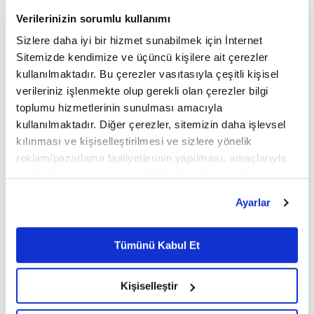
Üstündağ tarafından hazırlanan rapor
Verilerinizin sorumlu kullanımı
doğrultusunda rekonstrüksiyonda çelik spiral, çelik
Sizlere daha iyi bir hizmet sunabilmek için İnternet
Sitemizde kendimize ve üçüncü kişilere ait çerezler
boru, çelik tijler, saf epoksi reçinesi yapıştırıcı,
kullanılmaktadır. Bu çerezler vasıtasıyla çeşitli kişisel
karbon fiber hasır donatı, yüksek mukavemetli
verileriniz işlenmekte olup gerekli olan çerezler bilgi
toplumu hizmetlerinin sunulması amacıyla
doğal hidrolik kireç bağlayıcılı harç gibi malzemeler
kullanılmaktadır. Diğer çerezler, sitemizin daha işlevsel
kullanılacak.
kılınması ve kişiselleştirilmesi ve sizlere yönelik
reklam/pazarlama faaliyetlerinin yapılması, amaçlarıyla
sınırlı olarak açık rızanız dahilinde kullanılacaktır.
Deniz fenerinin uzun yıllar süren kazılarda
Çerezlere ilişkin tercihlerinizi çerez paneli vasıtasıyla
Ayarlar
belirleyebilirsiniz. Çerezlere ilişkin detaylı bilgi için
çıkartılan 2 bin 500 taşın, alanda kurulan taş
Ayarlar butonuna tıklayabilir,
Çerez Bilgilendirme
hastanesinde tek tek röntgeni çekilip,
Metnimizi ziyaret edebilirsiniz.
Tümünü Kabul Et
6698 sayılı Kişisel Verilerin Korunması Kanunu uyarınca
laboratuvarda yapılan fiziki ve kimyasal
hazırlanmış olan İnternet Sitesi Aydınlatma Metnimizi
incelemelerin ardından yapay zeka teknolojileri de
Kişiselleştir
okumak ve sitemizi ziyaretiniz kapsamında
gerçekleştirilen veri işleme faaliyetleri ile ilgili daha