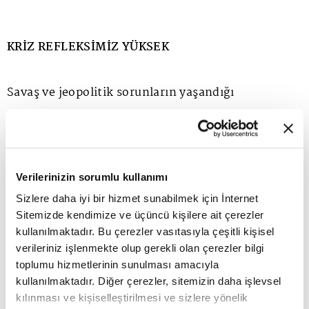
KRİZ REFLEKSİMİZ YÜKSEK
Savaş ve jeopolitik sorunların yaşandığı
dönemlerde ilk etkinin 'toplu iptal' değil, son
dakika rezervasyona kayışla kendini gösterdiğini
ifade eden Akdeniz Turistik Otelciler Birliği
Verilerinizin sorumlu kullanımı
(AKTOB) Başkanı Kaan Kavaloğlu, bu tür
Sizlere daha iyi bir hizmet sunabilmek için İnternet
dönemlerde turistin fiyat hassasiyetinin de
Sitemizde kendimize ve üçüncü kişilere ait çerezler
kullanılmaktadır. Bu çerezler vasıtasıyla çeşitli kişisel
artacağına dikkat çekiyor. Yakın coğrafyadaki her
verileriniz işlenmekte olup gerekli olan çerezler bilgi
dalgalanmadan psikolojik olarak etkilenen
toplumu hizmetlerinin sunulması amacıyla
kullanılmaktadır. Diğer çerezler, sitemizin daha işlevsel
Türkiye'nin kriz yönetimi refleksinin güçlü
kılınması ve kişiselleştirilmesi ve sizlere yönelik