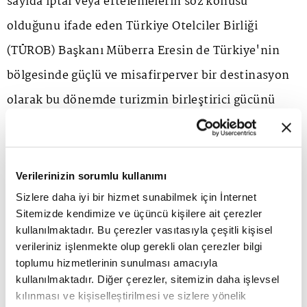
sayıda iptal veya ertelemelerin söz konusu
olduğunu ifade eden Türkiye Otelciler Birliği
(TÜROB) Başkanı Müberra Eresin de Türkiye'nin
bölgesinde güçlü ve misafirperver bir destinasyon
olarak bu dönemde turizmin birleştirici gücünü
temsil etmeyi sürdüreceğine inanıyor. Uzak Doğu
pazarında, özellikle Japonya ve Çin kaynaklı
hareketliliğin sürdüğünü anlatan Eresin, Avrupa'da
Verilerinizin sorumlu kullanımı
ise Almanya başta olmak üzere İngiltere, Polonya,
Sizlere daha iyi bir hizmet sunabilmek için İnternet
Sitemizde kendimize ve üçüncü kişilere ait çerezler
İspanya ve İtalya'dan talep artışı beklediklerini
kullanılmaktadır. Bu çerezler vasıtasıyla çeşitli kişisel
belirtiyor. Türkiye turizminin güçlü bir dinamizme
verileriniz işlenmekte olup gerekli olan çerezler bilgi
toplumu hizmetlerinin sunulması amacıyla
sahip olduğunu vurgulayan Eresin, artık başarının
kullanılmaktadır. Diğer çerezler, sitemizin daha işlevsel
yalnızca doluluk oranlarıyla değil; karlılık, maliyet
kılınması ve kişiselleştirilmesi ve sizlere yönelik