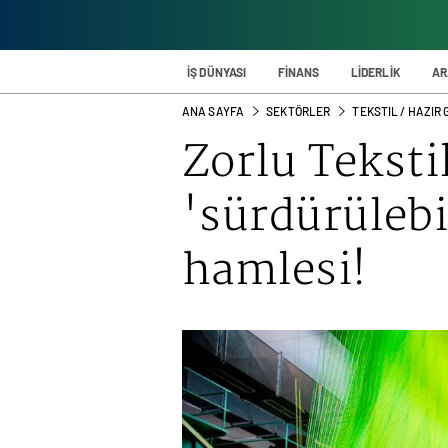
İŞ DÜNYASI
FİNANS
LİDERLİK
AR
ANA SAYFA
SEKTÖRLER
TEKSTIL / HAZIR G
Zorlu Teksti
'sürdürülebil
hamlesi!