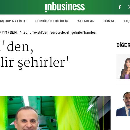
AŞTIRMA / LİSTE
SÜRDÜRÜLEBİLİRLİK
YAZARLAR
DÜNYA
YA
IYIM / DERI
Zorlu Tekstil'den, 'sürdürülebilir şehirler' hamlesi!
l'den,
DİĞE
ir şehirler'