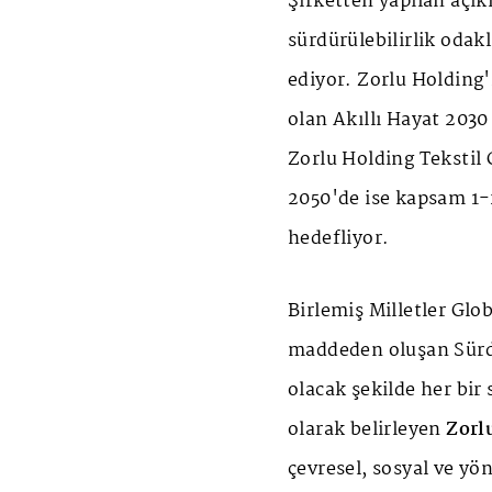
Şirketten yapılan açık
sürdürülebilirlik oda
ediyor. Zorlu Holding'
olan Akıllı Hayat 203
Zorlu Holding Tekstil 
2050'de ise kapsam 1-
hedefliyor.
Birlemiş Milletler Glo
maddeden oluşan Sürdü
olacak şekilde her bir 
olarak belirleyen
Zorl
çevresel, sosyal ve yö