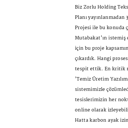
Biz Zorlu Holding Tek
Planı yayınlanmadan 3
Projesi ile bu konuda ç
Mutabakat'ın istemiş o
için bu proje kapsamın
çıkardık. Hangi proses
tespit ettik. En kriti
'Temiz Üretim Yazılımı
sistemimizle çözümled
tesislerimizin her nok
online olarak izleyebi
Hatta karbon ayak izi