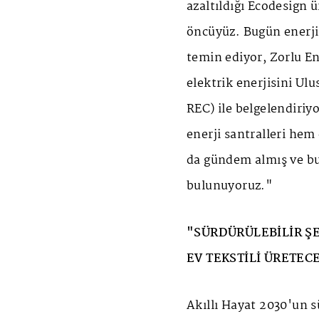
azaltıldığı Ecodesign 
öncüyüz. Bugün enerjim
temin ediyor, Zorlu Ene
elektrik enerjisini Ulu
REC) ile belgelendiri
enerji santralleri hem
da gündem almış ve bu 
bulunuyoruz."
"SÜRDÜRÜLEBİLİR ŞE
EV TEKSTİLİ ÜRETEC
Akıllı Hayat 2030'un sü