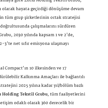
lamaya göre Zorlu Holding Tekstil Grubu,
klı olarak hayata geçirdiği dönüşüme devam
in tüm grup şirketlerinin ortak stratejisi
0 doğrultusunda çalışmalarını sürdüren
Grubu, 2030 yılında kapsam 1 ve 2'de,
2-3'te net sıfır emisyona ulaşmayı
bal Compact'ın 10 ilkesinden ve 17
rülebilir Kalkınma Amaçları ile bağlantılı
stratejini 2025 yılına kadar yıl/bölüm bazlı
u Holding Tekstil Grubu
, tüm faaliyetlerini
netişim odaklı olarak 360 derecelik bir