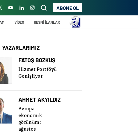
ABONE OL
ŞAM
VİDEO
RESMİ İLANLAR
R YAZARLARIMIZ
FATOŞ BOZKUŞ
Hizmet Portföyü
Genişliyor
AHMET AKYILDIZ
Avrupa
ekonomik
görünüm:
ağustos