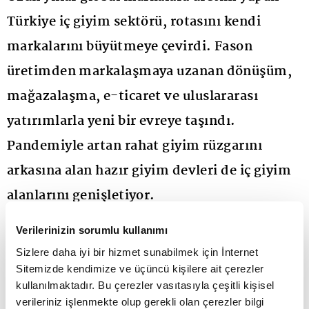
Türkiye iç giyim sektörü, rotasını kendi
markalarını büyütmeye çevirdi. Fason
üretimden markalaşmaya uzanan dönüşüm,
mağazalaşma, e-ticaret ve uluslararası
yatırımlarla yeni bir evreye taşındı.
Pandemiyle artan rahat giyim rüzgarını
arkasına alan hazır giyim devleri de iç giyim
alanlarını genişletiyor.
Verilerinizin sorumlu kullanımı
Türk hazır giyim sanayisinin yüksek katma değer
Sizlere daha iyi bir hizmet sunabilmek için İnternet
üreten alanlarından biri olan iç giyim sektörü, son
Sitemizde kendimize ve üçüncü kişilere ait çerezler
on yılda sessiz fakat köklü bir dönüşüm yaşadı. Bir
kullanılmaktadır. Bu çerezler vasıtasıyla çeşitli kişisel
verileriniz işlenmekte olup gerekli olan çerezler bilgi
dönem Avrupa'nın ve dünyanın önemli