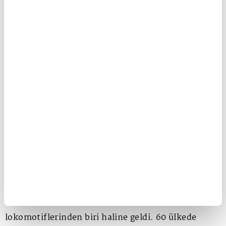
Hazır giyim devleri katılıyor
Bu büyüme dalgasına hazır giyim devleri de
katılıyor. LC Waikiki'nin 2019'da hayata geçirdiği
LCW Dream markası bugün şirketin iç giyim, ev
giyimi ve pijama kategorilerindeki büyümesinin
lokomotiflerinden biri haline geldi. 60 ülkede