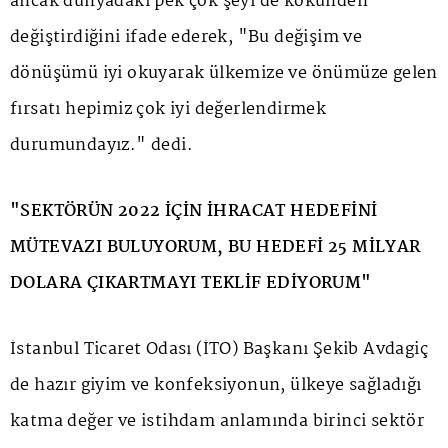
ancak dünyadaki pek çok şeyi de kökünden
değiştirdiğini ifade ederek, "Bu değişim ve
dönüşümü iyi okuyarak ülkemize ve önümüze gelen
fırsatı hepimiz çok iyi değerlendirmek
durumundayız." dedi.
"SEKTÖRÜN 2022 İÇİN İHRACAT HEDEFİNİ
MÜTEVAZI BULUYORUM, BU HEDEFİ 25 MİLYAR
DOLARA ÇIKARTMAYI TEKLİF EDİYORUM"
İstanbul Ticaret Odası (İTO) Başkanı Şekib Avdagiç
de hazır giyim ve konfeksiyonun, ülkeye sağladığı
katma değer ve istihdam anlamında birinci sektör