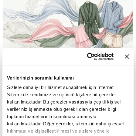
Verilerinizin sorumlu kullanımı
Sizlere daha iyi bir hizmet sunabilmek için İnternet
YAZI
ÖZGÜL ÖZTÜRK
Sitemizde kendimize ve üçüncü kişilere ait çerezler
11:29 - 13.07.2026, Pazartesi
kullanılmaktadır. Bu çerezler vasıtasıyla çeşitli kişisel
verileriniz işlenmekte olup gerekli olan çerezler bilgi
Uzun yıllar global markalara üretim yapan
toplumu hizmetlerinin sunulması amacıyla
kullanılmaktadır. Diğer çerezler, sitemizin daha işlevsel
Türkiye iç giyim sektörü, rotasını kendi
kılınması ve kişiselleştirilmesi ve sizlere yönelik