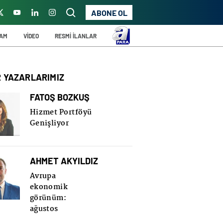
ABONE OL
ŞAM
VİDEO
RESMİ İLANLAR
R YAZARLARIMIZ
FATOŞ BOZKUŞ
Hizmet Portföyü
Genişliyor
AHMET AKYILDIZ
Avrupa
ekonomik
görünüm:
ağustos