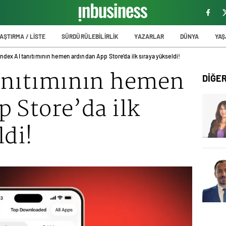
AŞTIRMA / LİSTE
SÜRDÜRÜLEBİLİRLİK
YAZARLAR
DÜNYA
YA
ndex AI tanıtımının hemen ardından App Store’da ilk sıraya yükseldi!
anıtımının hemen
DİĞE
 Store’da ilk
ldi!