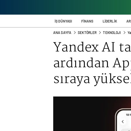
İŞ DÜNYASI
FİNANS
LİDERLİK
AR
ANA SAYFA
SEKTÖRLER
TEKNOLOJI
Ya
Yandex
AI t
ardından App
sıraya yükse