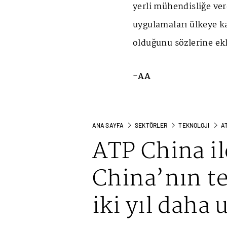
yerli mühendisliğe ver
uygulamaları ülkeye k
olduğunu sözlerine ekl
-AA
ANA SAYFA
SEKTÖRLER
TEKNOLOJI
AT
ATP China il
China’nın tek
iki yıl daha