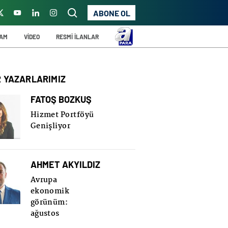
ABONE OL
ŞAM
VİDEO
RESMİ İLANLAR
R YAZARLARIMIZ
FATOŞ BOZKUŞ
Hizmet Portföyü
Genişliyor
AHMET AKYILDIZ
Avrupa
ekonomik
görünüm:
ağustos