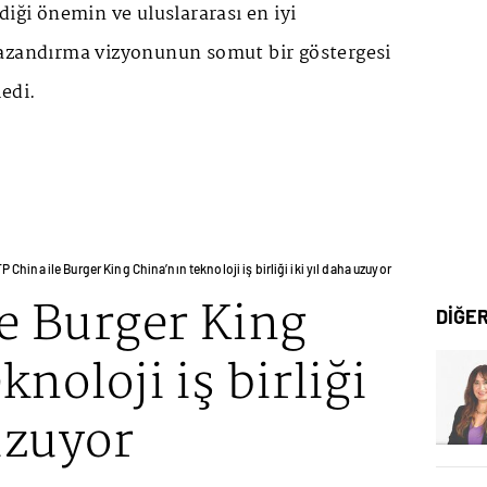
diği önemin ve uluslararası en iyi
azandırma vizyonunun somut bir göstergesi
edi.
P China ile Burger King China’nın teknoloji iş birliği iki yıl daha uzuyor
e Burger King
DİĞE
noloji iş birliği
 uzuyor