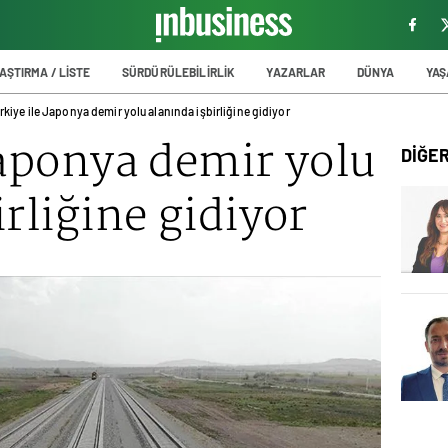
AŞTIRMA / LİSTE
SÜRDÜRÜLEBİLİRLİK
YAZARLAR
DÜNYA
YA
rkiye ile Japonya demir yolu alanında işbirliğine gidiyor
Japonya demir yolu
DİĞE
irliğine gidiyor