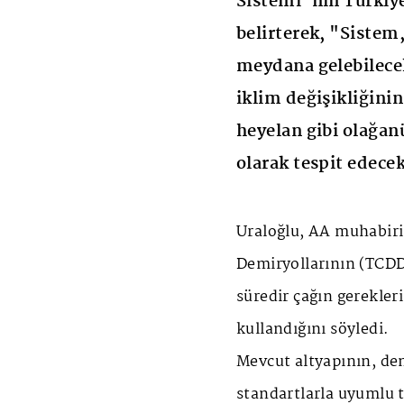
Sistemi"nin Türkiy
belirterek, "Sistem
meydana gelebilecek
iklim değişikliğinin
heyelan gibi olağanü
olarak tespit edece
Uraloğlu, AA muhabiri
Demiryollarının (TCDD
süredir çağın gerekler
kullandığını söyledi.
Mevcut altyapının, dem
standartlarla uyumlu 