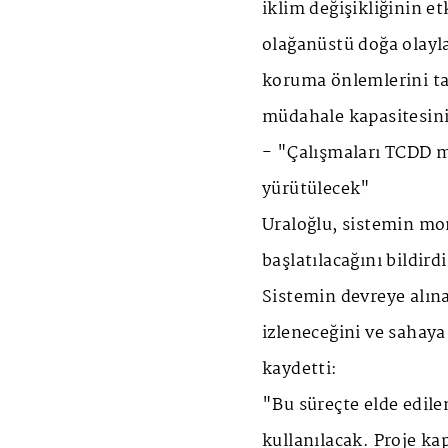
iklim değişikliğinin et
olağanüstü doğa olayla
koruma önlemlerini ta
müdahale kapasitesini 
- "Çalışmaları TCDD m
yürütülecek"
Uraloğlu, sistemin mo
başlatılacağını bildirdi
Sistemin devreye alın
izleneceğini ve sahaya
kaydetti:
"Bu süreçte elde edile
kullanılacak. Proje k