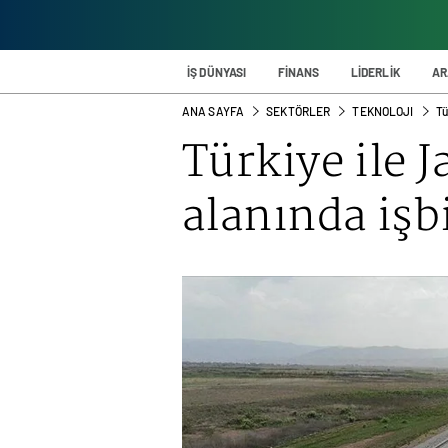
İŞ DÜNYASI
FİNANS
LİDERLİK
AR
ANA SAYFA
SEKTÖRLER
TEKNOLOJI
Tü
Türkiye ile 
alanında işb