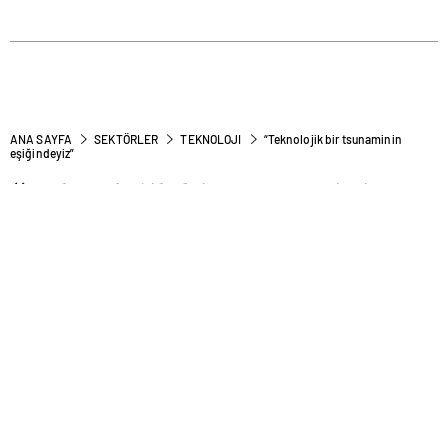
ANA SAYFA
SEKTÖRLER
TEKNOLOJI
“Teknolojik bir tsunaminin
eşiğindeyiz”
“Teknolojik bir tsunaminin
eşiğindeyiz”