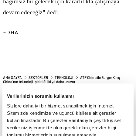
bağımsız bir gelecek için kararlılıkla çalışmaya
devam edeceğiz" dedi.
-DHA
ANA SAYFA
SEKTÖRLER
TEKNOLOJI
ATP China ile Burger King
China’nın teknoloji iş birliği iki yıl daha uzuyor
ATP China ile Burger King
Verilerinizin sorumlu kullanımı
China’nın teknoloji iş birliği
Sizlere daha iyi bir hizmet sunabilmek için İnternet
iki yıl daha uzuyor
Sitemizde kendimize ve üçüncü kişilere ait çerezler
kullanılmaktadır. Bu çerezler vasıtasıyla çeşitli kişisel
verileriniz işlenmekte olup gerekli olan çerezler bilgi
toplumu hizmetlerinin sunulması amacıyla