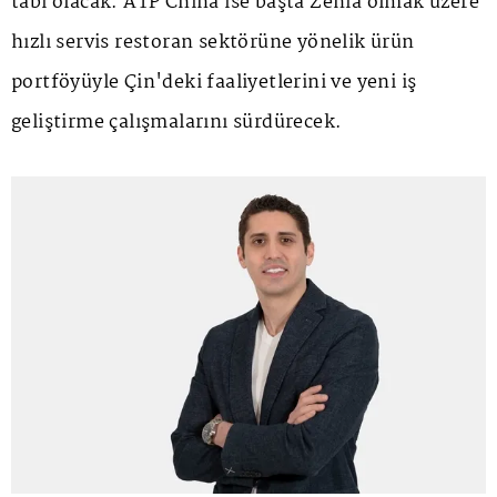
tabi olacak. ATP China ise başta Zenia olmak üzere
hızlı servis restoran sektörüne yönelik ürün
portföyüyle Çin'deki faaliyetlerini ve yeni iş
geliştirme çalışmalarını sürdürecek.