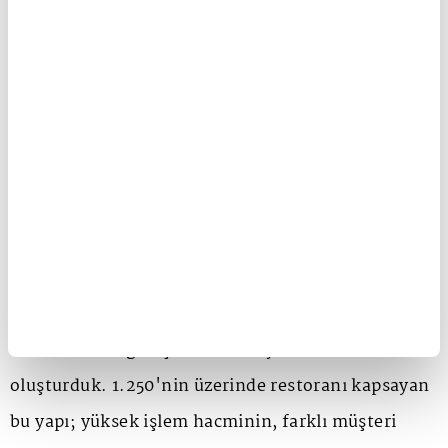
satış ve hizmet kanallarını yüksek işlem hacmi
altında ortak bir teknoloji mimarisiyle
yönetebildiğini belirterek şu değerlendirmede
bulundu:
"Burger King China ile POS ve merkezi raporlama
sistemlerinden dijital sipariş kanallarına,
kiosklardan teslimat süreçlerine, CRM
uygulamalarından yapay zekâ ve bulut altyapılarına
kadar uzanan geniş bir teknoloji ekosistemi
oluşturduk. 1.250'nin üzerinde restoranı kapsayan
bu yapı; yüksek işlem hacminin, farklı müşteri