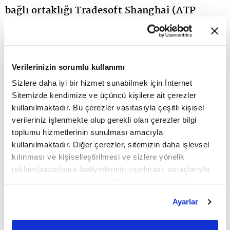
bağlı ortaklığı Tradesoft Shanghai (ATP
China), Burger King China (BKC) ile 2014
yılından bu yana devam eden teknoloji iş
birliğini yeni bir döneme taşıyor. Taraflar
Verilerinizin sorumlu kullanımı
arasında imzalanan mutabakat kapsamında,
Sizlere daha iyi bir hizmet sunabilmek için İnternet
Sitemizde kendimize ve üçüncü kişilere ait çerezler
Burger King China restoranlarında kullanılan
kullanılmaktadır. Bu çerezler vasıtasıyla çeşitli kişisel
ATP Zenia yazılım lisanslarının süresi iki yıl
verileriniz işlenmekte olup gerekli olan çerezler bilgi
toplumu hizmetlerinin sunulması amacıyla
daha uzatılacak. ATP China, yeni dönemde de
kullanılmaktadır. Diğer çerezler, sitemizin daha işlevsel
ATP Zenia platformu ile BKC’nın teknoloji
kılınması ve kişiselleştirilmesi ve sizlere yönelik
reklam/pazarlama faaliyetlerinin yapılması, amaçlarıyla
tedarikçisi olmayı sürdürecek.
sınırlı olarak açık rızanız dahilinde kullanılacaktır.
Çerezlere ilişkin tercihlerinizi çerez paneli vasıtasıyla
Ayarlar
Ayrıca ATP China, BKC için yürüttüğü günlük
belirleyebilirsiniz. Çerezlere ilişkin detaylı bilgi için
Ayarlar butonuna tıklayabilir,
Çerez Bilgilendirme
operasyonel faaliyetler ile müşteriye özel