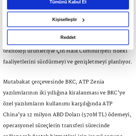
Metnimizi ziyaret edebilirsiniz.
Tümünü Kabul Et
geliştirilen yazılım bileşenlerini yıl sonuna kadar
6698 sayılı Kişisel Verilerin Korunması Kanunu uyarınca
hazırlanmış olan İnternet Sitesi Aydınlatma Metnimizi
BKC bünyesine aktarmayı hedefliyor. ATP China,
Kişiselleştir
okumak ve sitemizi ziyaretiniz kapsamında
ATP Zenia'nın hızlı servis restoran sektörüne
gerçekleştirilen veri işleme faaliyetleri ile ilgili daha
detaylı bilgi almak için lütfen
tıklayınız.
Reddet
yönelik çözümleri ve yüksek katma değerli
teknoloji ürünleriyle Çin Halk Cumhuriyeti'ndeki
faaliyetlerini sürdürmeyi ve genişletmeyi planlıyor.
Mutabakat çerçevesinde BKC, ATP Zenia
yazılımlarının iki yıllığına kiralanması ve BKC'ye
özel yazılımların kullanımı karşılığında ATP
China'ya 12 milyon ABD Doları (570M TL) ödemeyi,
operasyonel süreçlerin transferi sürecinde