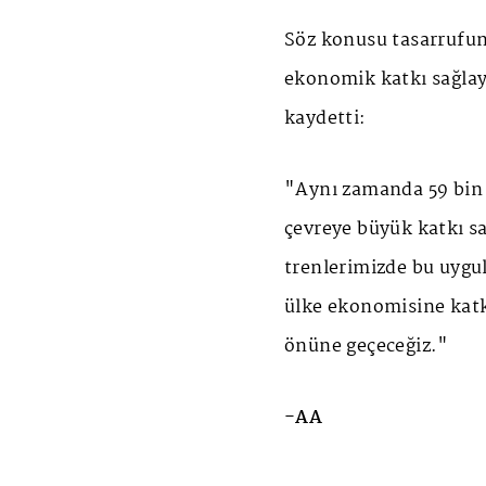
Söz konusu tasarrufun,
ekonomik katkı sağlay
kaydetti:
"Aynı zamanda 59 bin
çevreye büyük katkı s
trenlerimizde bu uygu
ülke ekonomisine katkı
önüne geçeceğiz."
-AA