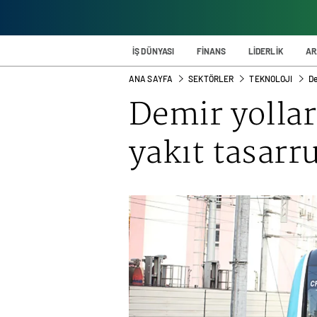
İŞ DÜNYASI
FİNANS
LİDERLİK
AR
ANA SAYFA
SEKTÖRLER
TEKNOLOJI
De
Demir yollar
yakıt tasarr