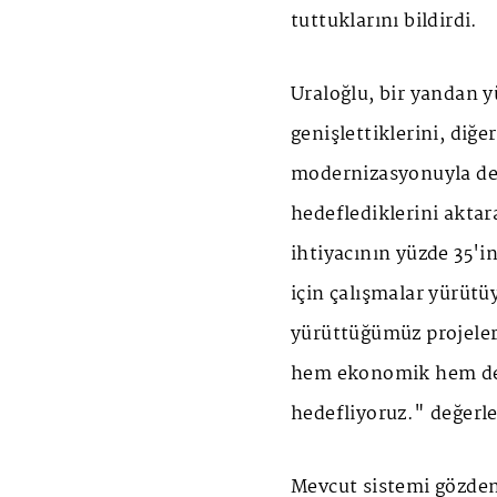
tuttuklarını bildirdi.
Uraloğlu, bir yandan yü
genişlettiklerini, diğ
modernizasyonuyla dem
hedeflediklerini aktar
ihtiyacının yüzde 35'i
için çalışmalar yürüt
yürüttüğümüz projelerl
hem ekonomik hem de 
hedefliyoruz." değerl
Mevcut sistemi gözden 