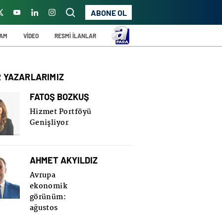
ABONE OL
ŞAM
VİDEO
RESMİ İLANLAR
R YAZARLARIMIZ
FATOŞ BOZKUŞ
Hizmet Portföyü
Genişliyor
AHMET AKYILDIZ
Avrupa
ekonomik
görünüm:
ağustos