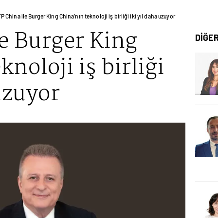
P China ile Burger King China’nın teknoloji iş birliği iki yıl daha uzuyor
e Burger King
DİĞE
noloji iş birliği
 uzuyor