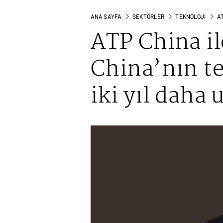
ANA SAYFA
SEKTÖRLER
TEKNOLOJI
AT
ATP China il
China’nın tek
iki yıl daha