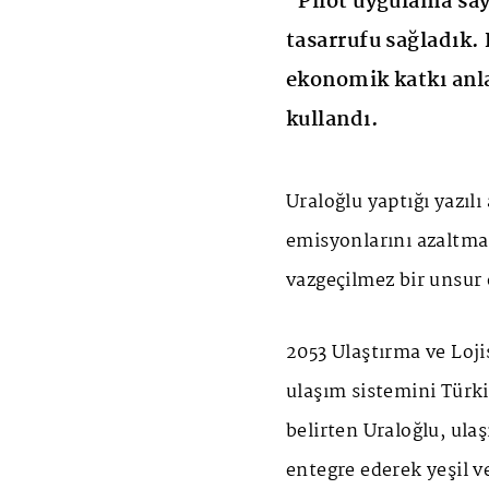
"Pilot uygulama say
tasarrufu sağladık. 
ekonomik katkı anla
kullandı.
Uraloğlu yaptığı yazıl
emisyonlarını azaltma
vazgeçilmez bir unsur
2053 Ulaştırma ve Loji
ulaşım sistemini Türki
belirten Uraloğlu, ul
entegre ederek yeşil v