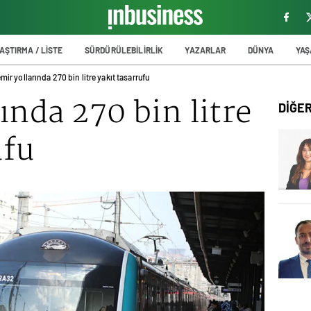
AŞTIRMA / LİSTE
SÜRDÜRÜLEBİLİRLİK
YAZARLAR
DÜNYA
YA
mir yollarında 270 bin litre yakıt tasarrufu
ında 270 bin litre
DİĞE
ufu