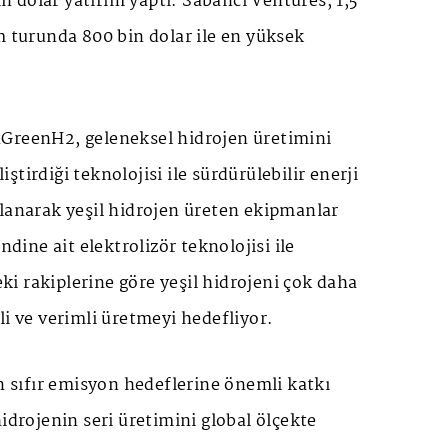
 dolar yatırım yaptı. Sabancı Ventures, 1,5
m turunda 800 bin dolar ile en yüksek
GreenH2, geleneksel hidrojen üretimini
tirdiği teknolojisi ile sürdürülebilir enerji
llanarak yeşil hidrojen üreten ekipmanlar
endine ait elektrolizör teknolojisi ile
i rakiplerine göre yeşil hidrojeni çok daha
li ve verimli üretmeyi hedefliyor.
in sıfır emisyon hedeflerine önemli katkı
hidrojenin seri üretimini global ölçekte