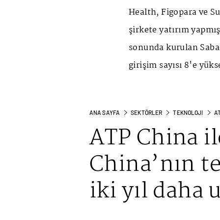
Health, Figopara ve S
şirkete yatırım yapmışt
sonunda kurulan Saba
girişim sayısı 8'e yüks
ANA SAYFA
SEKTÖRLER
TEKNOLOJI
AT
ATP China il
China’nın tek
iki yıl daha