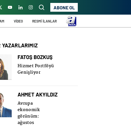
ABONE OL
ŞAM
VİDEO
RESMİ İLANLAR
R YAZARLARIMIZ
FATOŞ BOZKUŞ
Hizmet Portföyü
Genişliyor
AHMET AKYILDIZ
Avrupa
ekonomik
görünüm:
ağustos