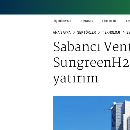
İŞ DÜNYASI
FİNANS
LİDERLİK
AR
ANA SAYFA
SEKTÖRLER
TEKNOLOJI
Sa
Sabancı Ven
SungreenH2’
yatırım