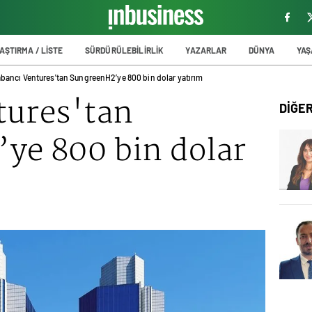
AŞTIRMA / LİSTE
SÜRDÜRÜLEBİLİRLİK
YAZARLAR
DÜNYA
YA
bancı Ventures'tan SungreenH2’ye 800 bin dolar yatırım
tures'tan
DİĞE
ye 800 bin dolar