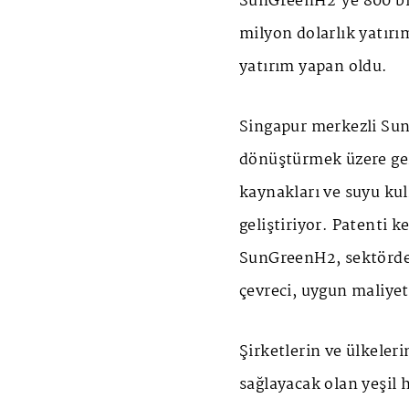
SunGreenH2'ye 800 bin
milyon dolarlık yatırı
yatırım yapan oldu.
Singapur merkezli Sun
dönüştürmek üzere geliş
kaynakları ve suyu ku
geliştiriyor. Patenti k
SunGreenH2, sektördek
çevreci, uygun maliyet
Şirketlerin ve ülkeler
sağlayacak olan yeşil 