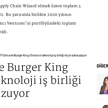
upply Chain Wizard olmak üzere toplam 5
ı. Bu yatırımla birlikte 2020 yılının
ncı Ventures'ın portföyündeki toplam
eldi.
P China ile Burger King China’nın teknoloji iş birliği iki yıl daha uzuyor
e Burger King
DİĞE
noloji iş birliği
 uzuyor