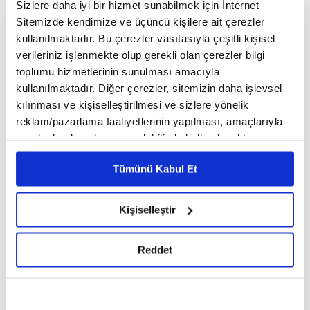
Sizlere daha iyi bir hizmet sunabilmek için İnternet
Sitemizde kendimize ve üçüncü kişilere ait çerezler
Yenileme yetki belgesi alınabilmesi için gereken
kullanılmaktadır. Bu çerezler vasıtasıyla çeşitli kişisel
verileriniz işlenmekte olup gerekli olan çerezler bilgi
ödenmiş sermaye şartı da 10 milyon liradan 30
toplumu hizmetlerinin sunulması amacıyla
milyon liraya çıkarıldı.
kullanılmaktadır. Diğer çerezler, sitemizin daha işlevsel
kılınması ve kişiselleştirilmesi ve sizlere yönelik
reklam/pazarlama faaliyetlerinin yapılması, amaçlarıyla
Yönetmeliğin yayımı tarihi itibarıyla yenileme
sınırlı olarak açık rızanız dahilinde kullanılacaktır.
Çerezlere ilişkin tercihlerinizi çerez paneli vasıtasıyla
yetki belgesine sahip ticari işletmelerden ödenmiş
Tümünü Kabul Et
belirleyebilirsiniz. Çerezlere ilişkin detaylı bilgi için
sermaye tutarı 30 milyon liradan az olanlar, 1 Ocak
Ayarlar butonuna tıklayabilir,
Çerez Bilgilendirme
Metnimizi ziyaret edebilirsiniz.
2024'e kadar ödenmiş sermaye tutarını 30 milyon
Kişiselleştir
6698 sayılı Kişisel Verilerin Korunması Kanunu uyarınca
liraya tamamlayacak.
hazırlanmış olan İnternet Sitesi Aydınlatma Metnimizi
Reddet
okumak ve sitemizi ziyaretiniz kapsamında
gerçekleştirilen veri işleme faaliyetleri ile ilgili daha
YENİLENMİŞ ÜRÜNLER İÇİN AYIRT EDİCİ LOGO
detaylı bilgi almak için lütfen
tıklayınız.
KULLANILABİLECEK