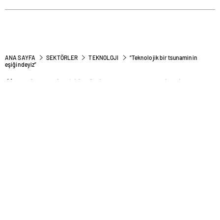
ANA SAYFA
SEKTÖRLER
TEKNOLOJI
“Teknolojik bir tsunaminin
eşiğindeyiz”
“Teknolojik bir tsunaminin
eşiğindeyiz”