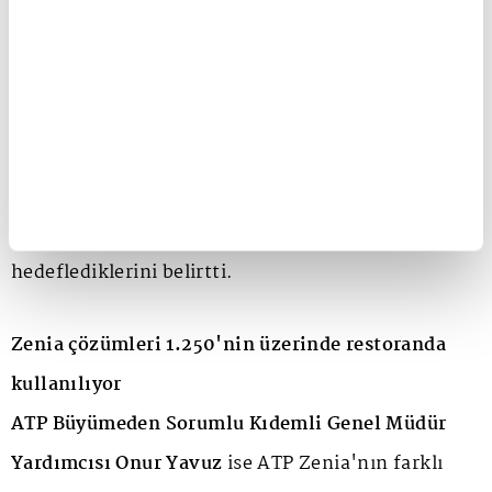
Çin'i yalnızca önemli bir pazar olarak değil, aynı
zamanda yeni teknolojilere ve yetkin insan
kaynağına erişim sağlayan stratejik bir teknoloji
üssü olarak gördüklerini ifade eden Cinali, burada
geliştirdikleri çözümleri ve kazandıkları
yetkinlikleri farklı coğrafyalara taşımayı
hedeflediklerini belirtti.
Zenia çözümleri 1.250'nin üzerinde restoranda
kullanılıyor
ATP Büyümeden Sorumlu Kıdemli Genel Müdür
Yardımcısı Onur Yavuz
ise ATP Zenia'nın farklı