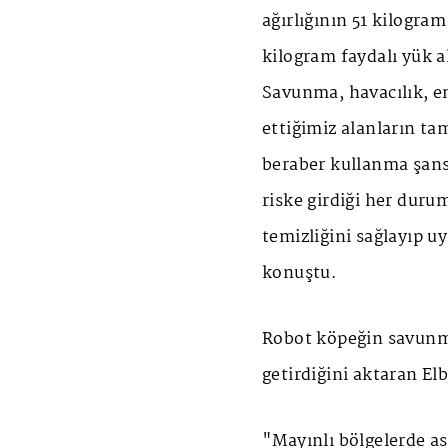
ağırlığının 51 kilogr
kilogram faydalı yük a
Savunma, havacılık, en
ettiğimiz alanların t
beraber kullanma şansı
riske girdiği her dur
temizliğini sağlayıp u
konuştu.
Robot köpeğin savunma
getirdiğini aktaran Elb
"Mayınlı bölgelerde a