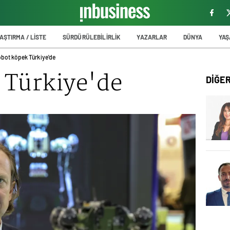
AŞTIRMA / LİSTE
SÜRDÜRÜLEBİLİRLİK
YAZARLAR
DÜNYA
YA
bot köpek Türkiye'de
 Türkiye'de
DİĞE