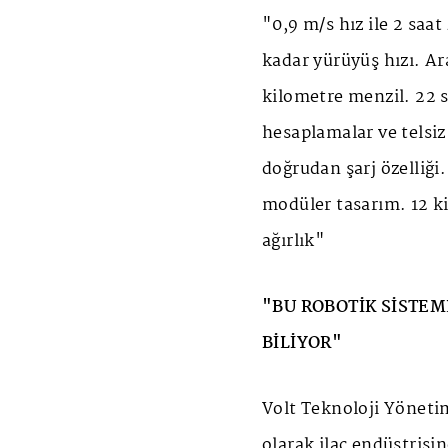
"0,9 m/s hız ile 2 saa
kadar yürüyüş hızı. Ara
kilometre menzil. 22 s
hesaplamalar ve telsi
doğrudan şarj özelliği.
modüler tasarım. 12 k
ağırlık"
"BU ROBOTİK SİSTEM
BİLİYOR"
Volt Teknoloji Yöneti
olarak ilaç endüstrisi