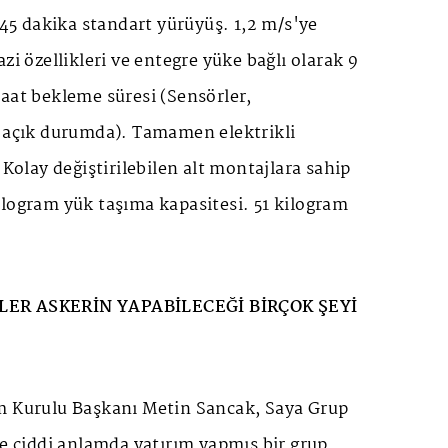
t 45 dakika standart yürüyüş. 1,2 m/s'ye
zi özellikleri ve entegre yüke bağlı olarak 9
aat bekleme süresi (Sensörler,
z açık durumda). Tamamen elektrikli
 Kolay değiştirilebilen alt montajlara sahip
ilogram yük taşıma kapasitesi. 51 kilogram
LER ASKERİN YAPABİLECEĞİ BİRÇOK ŞEYİ
m Kurulu Başkanı Metin Sancak, Saya Grup
ne ciddi anlamda yatırım yapmış bir grup