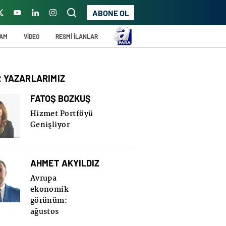
ABONE OL
ŞAM
VİDEO
RESMİ İLANLAR
R YAZARLARIMIZ
FATOŞ BOZKUŞ
Hizmet Portföyü
Genişliyor
AHMET AKYILDIZ
Avrupa
ekonomik
görünüm:
ağustos