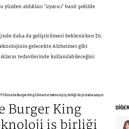
u yüzden aldıkları 'uyarıcı' basit şekilde
inde daha da geliştirilmesi beklenirken Dr.
 teknolojinin gelecekte Alzheimer gibi
ıkların tedavilerinde kullanılabileceğini
P China ile Burger King China’nın teknoloji iş birliği iki yıl daha uzuyor
e Burger King
DİĞE
noloji iş birliği