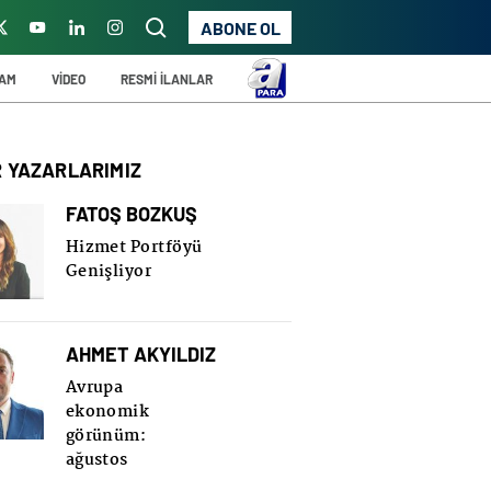
ABONE OL
ŞAM
VİDEO
RESMİ İLANLAR
R YAZARLARIMIZ
FATOŞ BOZKUŞ
Hizmet Portföyü
Genişliyor
AHMET AKYILDIZ
Avrupa
ekonomik
görünüm:
ağustos