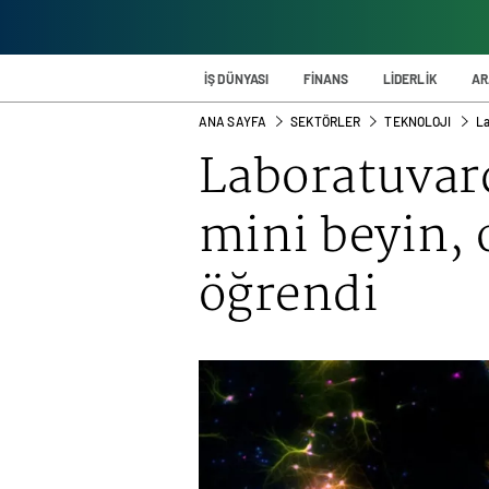
İŞ DÜNYASI
FİNANS
LİDERLİK
AR
ANA SAYFA
SEKTÖRLER
TEKNOLOJI
La
Laboratuvard
mini beyin,
öğrendi