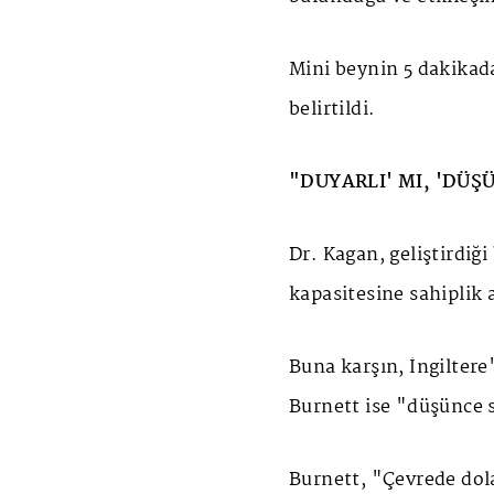
Mini beynin 5 dakikada
belirtildi.
"DUYARLI' MI, 'DÜŞ
Dr. Kagan, geliştirdiğ
kapasitesine sahiplik 
Buna karşın, İngiltere
Burnett ise "düşünce s
Burnett, "Çevrede dola