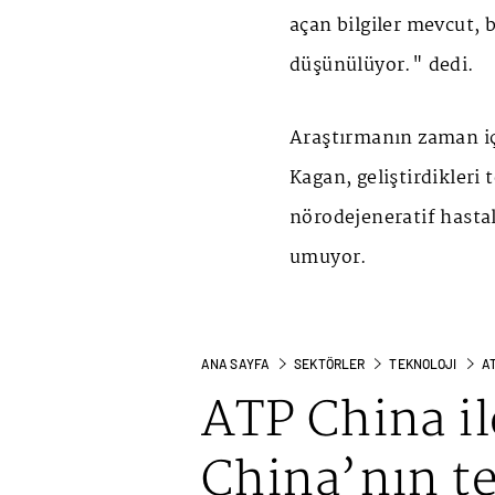
açan bilgiler mevcut, b
düşünülüyor." dedi.
Araştırmanın zaman iç
Kagan, geliştirdikleri
nörodejeneratif hastal
umuyor.
ANA SAYFA
SEKTÖRLER
TEKNOLOJI
AT
ATP China il
China’nın tek