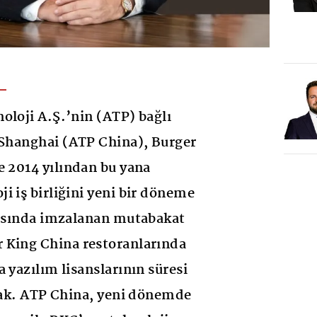
oloji A.Ş.’nin (ATP) bağlı
 Shanghai (ATP China), Burger
e 2014 yılından bu yana
i iş birliğini yeni bir döneme
rasında imzalanan mutabakat
 King China restoranlarında
 yazılım lisanslarının süresi
acak. ATP China, yeni dönemde