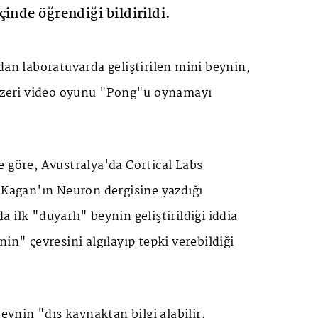
inde öğrendiği bildirildi.
dan laboratuvarda geliştirilen mini beynin,
enzeri video oyunu "Pong"u oynamayı
 göre, Avustralya'da Cortical Labs
 Kagan'ın Neuron dergisine yazdığı
 ilk "duyarlı" beynin geliştirildiği iddia
in" çevresini algılayıp tepki verebildiği
beynin "dış kaynaktan bilgi alabilir,