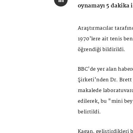
oynamayı 5 dakika iç
Araştırmacılar tarafın
1970'lere ait tenis b
öğrendiği bildirildi.
BBC'de yer alan habere
Şirketi'nden Dr. Brett
makalede laboratuvarda
edilerek, bu "mini beyn
belirtildi.
Kagan, geliştirdikleri 