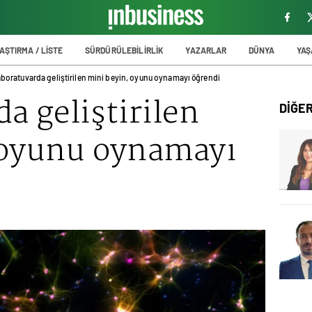
AŞTIRMA / LİSTE
SÜRDÜRÜLEBİLİRLİK
YAZARLAR
DÜNYA
YA
boratuvarda geliştirilen mini beyin, oyunu oynamayı öğrendi
a geliştirilen
DİĞE
 oyunu oynamayı