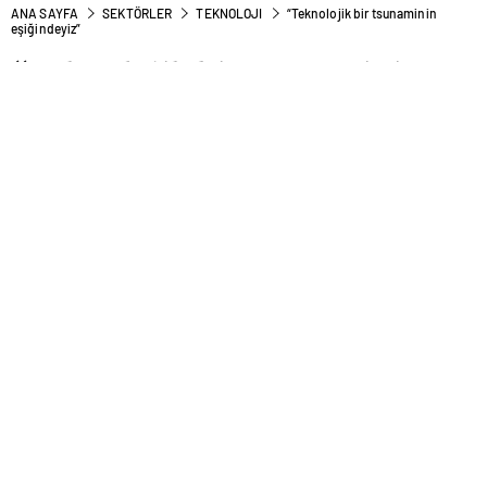
ANA SAYFA
SEKTÖRLER
TEKNOLOJI
“Teknolojik bir tsunaminin
eşiğindeyiz”
“Teknolojik bir tsunaminin
eşiğindeyiz”