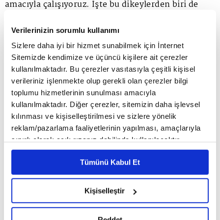
amacıyla çalışıyoruz. İşte bu dikeylerden biri de
mobilite olmuş oluyor. Mobilitede hem TOGG'la
Verilerinizin sorumlu kullanımı
hem de uçan araba AirCar'la birlikte çift başlıklı bir
Sizlere daha iyi bir hizmet sunabilmek için İnternet
çalışmayı yürütüyoruz. 100'e yakın da mobilite
Sitemizde kendimize ve üçüncü kişilere ait çerezler
kullanılmaktadır. Bu çerezler vasıtasıyla çeşitli kişisel
alanında şirket çalışmalarını yürütmekte."
verileriniz işlenmekte olup gerekli olan çerezler bilgi
toplumu hizmetlerinin sunulması amacıyla
kullanılmaktadır. Diğer çerezler, sitemizin daha işlevsel
Serdar İbrahimcioğlu, 300'ün üzerinde firmaya ev
kılınması ve kişiselleştirilmesi ve sizlere yönelik
sahipliği yapan Bilişim Vadisi'nin İzmir ve
reklam/pazarlama faaliyetlerinin yapılması, amaçlarıyla
sınırlı olarak açık rızanız dahilinde kullanılacaktır.
İstanbul'daki kampüslerinde de çalışmalarını
Çerezlere ilişkin tercihlerinizi çerez paneli vasıtasıyla
yürüttüğünü dile getirerek, "Her bir kampüs, bu
Tümünü Kabul Et
belirleyebilirsiniz. Çerezlere ilişkin detaylı bilgi için
Ayarlar butonuna tıklayabilir,
Çerez Bilgilendirme
noktada kendi dikeyinde çalışmalarını yapıyor.
Metnimizi ziyaret edebilirsiniz.
Kişiselleştir
Bağlantı teknolojileri, tasarım merkezi, oyun
6698 sayılı Kişisel Verilerin Korunması Kanunu uyarınca
hazırlanmış olan İnternet Sitesi Aydınlatma Metnimizi
kümelenmesi, siber güvenlik ve akıllı şehirler
Reddet