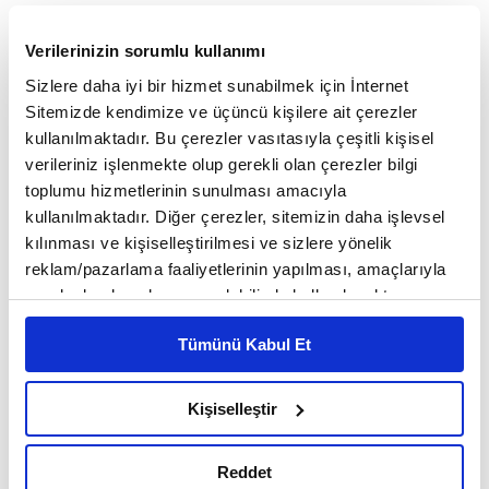
temel bir politika güdüyoruz, teknolojinin sadece
Verilerinizin sorumlu kullanımı
tüketicisi değil, aynı zamanda üreticisi olmayı
Sizlere daha iyi bir hizmet sunabilmek için İnternet
hedefliyoruz. Genç nüfusu göz önünde
Sitemizde kendimize ve üçüncü kişilere ait çerezler
bulundurduğumuzda bu yeni alanlar için Türkiye
kullanılmaktadır. Bu çerezler vasıtasıyla çeşitli kişisel
verileriniz işlenmekte olup gerekli olan çerezler bilgi
çok büyük bir pazar olmak birlikte, sektörün büyük
toplumu hizmetlerinin sunulması amacıyla
bir üreticisi olma potansiyeline sahip. Bu da
kullanılmaktadır. Diğer çerezler, sitemizin daha işlevsel
kılınması ve kişiselleştirilmesi ve sizlere yönelik
Türkiye ekonomisi için önemli sonuçlar
reklam/pazarlama faaliyetlerinin yapılması, amaçlarıyla
doğurabilir." değerlendirmesinde bulundu.
sınırlı olarak açık rızanız dahilinde kullanılacaktır.
Çerezlere ilişkin tercihlerinizi çerez paneli vasıtasıyla
Tümünü Kabul Et
belirleyebilirsiniz. Çerezlere ilişkin detaylı bilgi için
"'METAVERSE ON YIL İÇİNDE 1 MİLYAR KİŞİYE
Ayarlar butonuna tıklayabilir,
Çerez Bilgilendirme
Metnimizi ziyaret edebilirsiniz.
ULAŞACAK"
Kişiselleştir
6698 sayılı Kişisel Verilerin Korunması Kanunu uyarınca
hazırlanmış olan İnternet Sitesi Aydınlatma Metnimizi
Reddet
Meta Türkiye Ülke Direktörü İlke Toptaş da
okumak ve sitemizi ziyaretiniz kapsamında