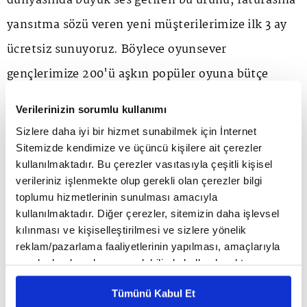
dünyasında büyük ses getiren bu ürünü, faturasına
yansıtma sözü veren yeni müşterilerimize ilk 3 ay
ücretsiz sunuyoruz. Böylece oyunsever
gençlerimize 200'ü aşkın popüler oyuna bütçe
dostu fiyatlarla ulaşma imkânı sağlıyoruz. Oyun
Verilerinizin sorumlu kullanımı
dünyasını 360 derece sahiplenen bir marka olarak,
Sizlere daha iyi bir hizmet sunabilmek için İnternet
bu ekosistemi güçlendirecek ve herkes için fayda
Sitemizde kendimize ve üçüncü kişilere ait çerezler
kullanılmaktadır. Bu çerezler vasıtasıyla çeşitli kişisel
sağlayacak adımlar atmaya devam edeceğiz" dedi.
verileriniz işlenmekte olup gerekli olan çerezler bilgi
toplumu hizmetlerinin sunulması amacıyla
kullanılmaktadır. Diğer çerezler, sitemizin daha işlevsel
Microsoft Türkiye, İsrail ve Güney Afrika
kılınması ve kişiselleştirilmesi ve sizlere yönelik
Pazarlarından Sorumlu Satış Direktörü Özge
reklam/pazarlama faaliyetlerinin yapılması, amaçlarıyla
sınırlı olarak açık rızanız dahilinde kullanılacaktır.
Bozkurt Doyuran ise "Microsoft olarak, oyun
Çerezlere ilişkin tercihlerinizi çerez paneli vasıtasıyla
dünyasına yatırım yapmaya ve oyuncu
Tümünü Kabul Et
belirleyebilirsiniz. Çerezlere ilişkin detaylı bilgi için