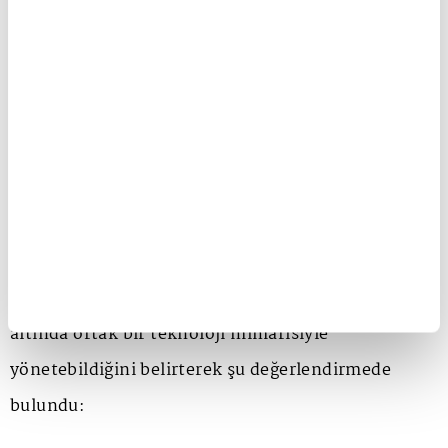
geliştirdikleri çözümleri ve kazandıkları
yetkinlikleri farklı coğrafyalara taşımayı
hedeflediklerini belirtti.
Zenia çözümleri 1.250'nin üzerinde restoranda
kullanılıyor
ATP Büyümeden Sorumlu Kıdemli Genel Müdür
Yardımcısı Onur Yavuz
ise ATP Zenia'nın farklı
satış ve hizmet kanallarını yüksek işlem hacmi
altında ortak bir teknoloji mimarisiyle
yönetebildiğini belirterek şu değerlendirmede
bulundu: