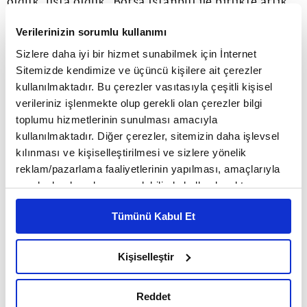
olduk, usta olduk. Borsa İstanbul ile birlikte artık
ahi olduğumuza inanıyoruz." diye konuştu.
Verilerinizin sorumlu kullanımı
Sizlere daha iyi bir hizmet sunabilmek için İnternet
Çelebi, geçmişin itibarını geleceğe taşıyacak şekilde
Sitemizde kendimize ve üçüncü kişilere ait çerezler
kullanılmaktadır. Bu çerezler vasıtasıyla çeşitli kişisel
davrandıklarını anlatarak, HKTM'nin halka arzında
verileriniz işlenmekte olup gerekli olan çerezler bilgi
emeği geçenlere teşekkürlerini iletti.
toplumu hizmetlerinin sunulması amacıyla
kullanılmaktadır. Diğer çerezler, sitemizin daha işlevsel
kılınması ve kişiselleştirilmesi ve sizlere yönelik
Gong törenine, A1 Capital Genel Müdürü Mehmet
reklam/pazarlama faaliyetlerinin yapılması, amaçlarıyla
sınırlı olarak açık rızanız dahilinde kullanılacaktır.
Serkan Esenpak'ın yanı sıra Borsa İstanbul ve
Çerezlere ilişkin tercihlerinizi çerez paneli vasıtasıyla
HKTM yöneticileri de katıldı.
Tümünü Kabul Et
belirleyebilirsiniz. Çerezlere ilişkin detaylı bilgi için
Ayarlar butonuna tıklayabilir,
Çerez Bilgilendirme
Metnimizi ziyaret edebilirsiniz.
Kişiselleştir
6698 sayılı Kişisel Verilerin Korunması Kanunu uyarınca
hazırlanmış olan İnternet Sitesi Aydınlatma Metnimizi
Reddet
okumak ve sitemizi ziyaretiniz kapsamında