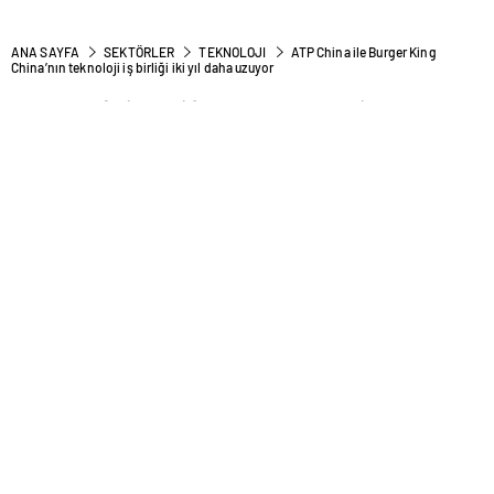
ANA SAYFA
SEKTÖRLER
TEKNOLOJI
ATP China ile Burger King
China’nın teknoloji iş birliği iki yıl daha uzuyor
ATP China ile Burger King
China’nın teknoloji iş birliği
iki yıl daha uzuyor