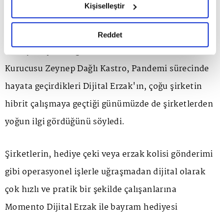
DİLEDİĞİN ÜRÜNÜ DİLEDİĞİN ZAMAN ALMAK
Kişiselleştir
okumak ve sitemizi ziyaretiniz kapsamında
MÜMKÜN
gerçekleştirilen veri işleme faaliyetleri ile ilgili daha
detaylı bilgi almak için lütfen
tıklayınız.
Reddet
Konuya ilişkin değerlendirmede bulunan Momento
Kurucusu Zeynep Dağlı Kastro, Pandemi sürecinde
hayata geçirdikleri Dijital Erzak'ın, çoğu şirketin
hibrit çalışmaya geçtiği günümüzde de şirketlerden
yoğun ilgi gördüğünü söyledi.
Şirketlerin, hediye çeki veya erzak kolisi gönderimi
gibi operasyonel işlerle uğraşmadan dijital olarak
çok hızlı ve pratik bir şekilde çalışanlarına
Momento Dijital Erzak ile bayram hediyesi