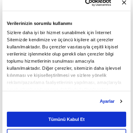
Güçlü teknolojik alt yapısıyla 10 yılı aşkın süredir
Verilerinizin sorumlu kullanımı
esnek yan haklar ve ödüllendirme sistemlerinde
Sizlere daha iyi bir hizmet sunabilmek için İnternet
inovatif çözümler sunan lider sadakat sistemleri
Sitemizde kendimize ve üçüncü kişilere ait çerezler
kullanılmaktadır. Bu çerezler vasıtasıyla çeşitli kişisel
şirketi Momento'nun verilerine göre, çalışanların
verileriniz işlenmekte olup gerekli olan çerezler bilgi
ihtiyaçlarına yönelik dilediği ürünü almasına
toplumu hizmetlerinin sunulması amacıyla
kullanılmaktadır. Diğer çerezler, sitemizin daha işlevsel
imkân sunan Momento Dijital Erzak'a talep Kurban
kılınması ve kişiselleştirilmesi ve sizlere yönelik
Bayramı öncesinde geçen yılın aynı dönemine
reklam/pazarlama faaliyetlerinin yapılması, amaçlarıyla
sınırlı olarak açık rızanız dahilinde kullanılacaktır.
kıyasla yüzde 89 arttı. Söz konusu dönemde
Çerezlere ilişkin tercihlerinizi çerez paneli vasıtasıyla
Ayarlar
şirketlerin Kurban Bayramı hediyeleri için
belirleyebilirsiniz. Çerezlere ilişkin detaylı bilgi için
Ayarlar butonuna tıklayabilir,
Çerez Bilgilendirme
ayırdıkları toplam bütçe de yaklaşık 2 katına çıktı.
Metnimizi ziyaret edebilirsiniz.
Tümünü Kabul Et
6698 sayılı Kişisel Verilerin Korunması Kanunu uyarınca
hazırlanmış olan İnternet Sitesi Aydınlatma Metnimizi