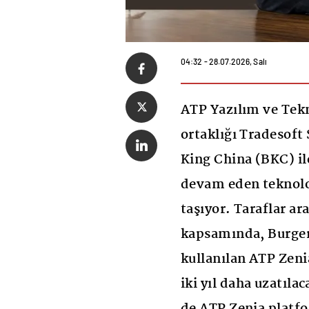
04:32 - 28.07.2026, Salı
ATP Yazılım ve Tekn
ortaklığı Tradesoft
King China (BKC) il
devam eden teknoloj
taşıyor. Taraflar a
kapsamında, Burger
kullanılan ATP Zenia
iki yıl daha uzatıl
de ATP Zenia platfo