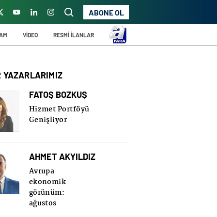
ABONE OL
ŞAM
VİDEO
RESMİ İLANLAR
R YAZARLARIMIZ
FATOŞ BOZKUŞ
Hizmet Portföyü
Genişliyor
AHMET AKYILDIZ
Avrupa
ekonomik
görünüm:
ağustos