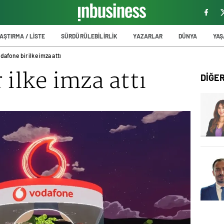
AŞTIRMA / LİSTE
SÜRDÜRÜLEBİLİRLİK
YAZARLAR
DÜNYA
YA
dafone bir ilke imza attı
 ilke imza attı
DİĞE