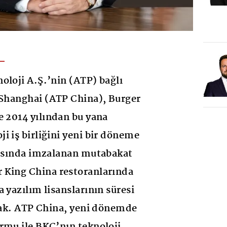
oloji A.Ş.’nin (ATP) bağlı
 Shanghai (ATP China), Burger
e 2014 yılından bu yana
i iş birliğini yeni bir döneme
rasında imzalanan mutabakat
 King China restoranlarında
 yazılım lisanslarının süresi
acak. ATP China, yeni dönemde
rmu ile BKC’nın teknoloji