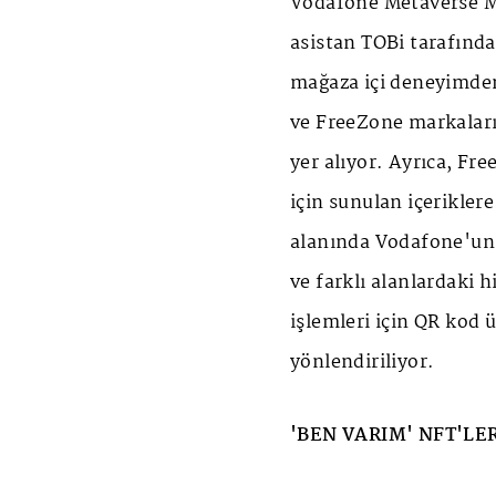
Vodafone Metaverse Mağ
asistan TOBi tarafında
mağaza içi deneyimde
ve FreeZone markaların
yer alıyor. Ayrıca, Fr
için sunulan içeriklere
alanında Vodafone'un 
ve farklı alanlardaki h
işlemleri için QR ko
yönlendiriliyor.
'BEN VARIM' NFT'LE