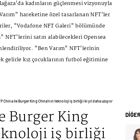
ağaza'da kadınların güçlenmesi vizyonuyla
 Varım" hareketine özel tasarlanan NFT'ler
eriler, "Vodafone NFT Galeri" bölümünde
" NFT'lerini satın alabilecekleri Opensea
nlendiriliyor. "Ben Varım" NFT'lerinin
k gelirle kız çocuklarının futbol eğitimine
P China ile Burger King China’nın teknoloji iş birliği iki yıl daha uzuyor
e Burger King
DİĞE
noloji iş birliği