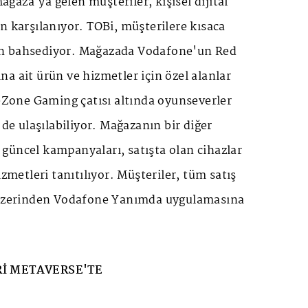
aza'ya gelen müşteriler, kişisel dijital
n karşılanıyor. TOBi, müşterilere kısaca
n bahsediyor. Mağazada Vodafone'un Red
a ait ürün ve hizmetler için özel alanlar
eeZone Gaming çatısı altında oyunseverler
 de ulaşılabiliyor. Mağazanın bir diğer
güncel kampanyaları, satışta olan cihazlar
izmetleri tanıtılıyor. Müşteriler, tüm satış
d üzerinden Vodafone Yanımda uygulamasına
Rİ METAVERSE'TE