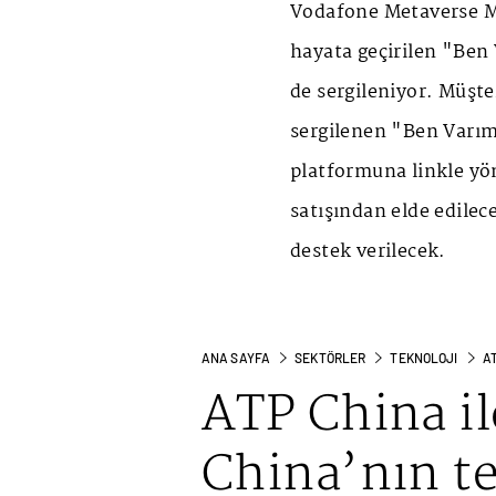
Vodafone Metaverse M
hayata geçirilen "Ben
de sergileniyor. Müşt
sergilenen "Ben Varım
platformuna linkle yö
satışından elde edilece
destek verilecek.
ANA SAYFA
SEKTÖRLER
TEKNOLOJI
AT
ATP China il
China’nın tek