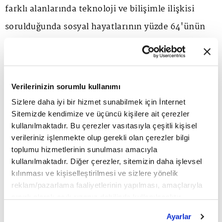
farklı alanlarında teknoloji ve bilişimle ilişkisi
sorulduğunda sosyal hayatlarının yüzde 64'ünün
teknoloji ve bilişime bağlı olduğunu, yüzde 61'inin
geçim kaynağının teknoloji ve bilişim altyapılarına
bağlı olduğu, yüzde 56'sının yaratıcılığının yine
Verilerinizin sorumlu kullanımı
bilişim ve teknoloji odaklı olduğu, yüzde 52'sinin
Sizlere daha iyi bir hizmet sunabilmek için İnternet
de mutluluğunun teknolojiye bağlı olduğu ortaya
Sitemizde kendimize ve üçüncü kişilere ait çerezler
kullanılmaktadır. Bu çerezler vasıtasıyla çeşitli kişisel
çıktı. Binlerce şirket metaverse yatırımı yapmaya
verileriniz işlenmekte olup gerekli olan çerezler bilgi
başladı. Son dönemde Çin'de metaverse projesi
toplumu hizmetlerinin sunulması amacıyla
kullanılmaktadır. Diğer çerezler, sitemizin daha işlevsel
tescili alan 1.300 marka olurken Nike, Adidas,
kılınması ve kişiselleştirilmesi ve sizlere yönelik
Gucci, H&M, Wallmart gibi moda ve perakende
reklam/pazarlama faaliyetlerinin yapılması, amaçlarıyla
sınırlı olarak açık rızanız dahilinde kullanılacaktır.
devleri de metaverse yatırımlarını ve projelerini
Çerezlere ilişkin tercihlerinizi çerez paneli vasıtasıyla
Ayarlar
belirleyebilirsiniz. Çerezlere ilişkin detaylı bilgi için