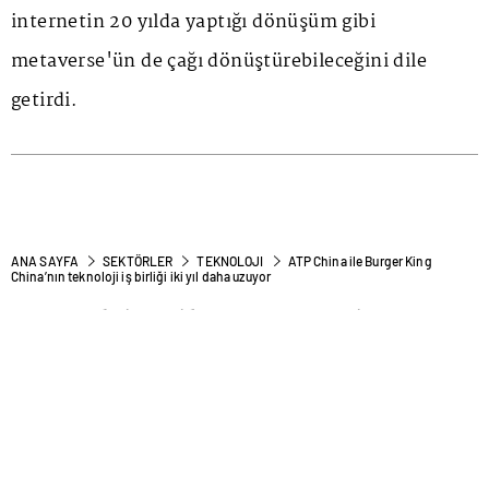
internetin 20 yılda yaptığı dönüşüm gibi
metaverse'ün de çağı dönüştürebileceğini dile
getirdi.
ANA SAYFA
SEKTÖRLER
TEKNOLOJI
ATP China ile Burger King
China’nın teknoloji iş birliği iki yıl daha uzuyor
ATP China ile Burger King
China’nın teknoloji iş birliği
iki yıl daha uzuyor