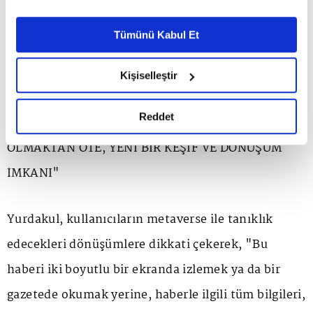
açıklamaya başladı. Popülerliği, popülasyonu ve
Ayarlar butonuna tıklayabilir,
Çerez Bilgilendirme
yatırım ağı sıra dışı şekilde genişleyen metaverse
Metnimizi ziyaret edebilirsiniz.
Tümünü Kabul Et
yakında hayatımızın merkezinde olacak gibi
6698 sayılı Kişisel Verilerin Korunması Kanunu uyarınca
hazırlanmış olan İnternet Sitesi Aydınlatma Metnimizi
görünüyor."
Kişiselleştir
okumak ve sitemizi ziyaretiniz kapsamında
gerçekleştirilen veri işleme faaliyetleri ile ilgili daha
detaylı bilgi almak için lütfen
tıklayınız.
Reddet
"METAVERSE BİR OYUN YA DA EĞLENCE SAHASI
OLMAKTAN ÖTE, YENİ BİR KEŞİF VE DÖNÜŞÜM
İMKANI"
Yurdakul, kullanıcıların metaverse ile tanıklık
edecekleri dönüşümlere dikkati çekerek, "Bu
haberi iki boyutlu bir ekranda izlemek ya da bir
gazetede okumak yerine, haberle ilgili tüm bilgileri,