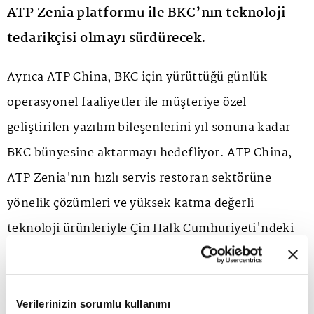
ATP Zenia platformu ile BKC’nın teknoloji
tedarikçisi olmayı sürdürecek.
Ayrıca ATP China, BKC için yürüttüğü günlük
operasyonel faaliyetler ile müşteriye özel
geliştirilen yazılım bileşenlerini yıl sonuna kadar
BKC bünyesine aktarmayı hedefliyor. ATP China,
ATP Zenia'nın hızlı servis restoran sektörüne
yönelik çözümleri ve yüksek katma değerli
teknoloji ürünleriyle Çin Halk Cumhuriyeti'ndeki
faaliyetlerini sürdürmeyi ve genişletmeyi planlıyor.
Mutabakat çerçevesinde BKC, ATP Zenia
Verilerinizin sorumlu kullanımı