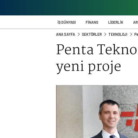
İŞ DÜNYASI
FİNANS
LİDERLİK
AR
ANA SAYFA
SEKTÖRLER
TEKNOLOJI
Pe
Penta Tekno
yeni proje