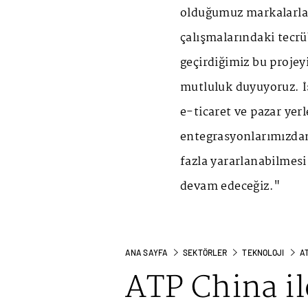
olduğumuz markalarla 
çalışmalarındaki tecr
geçirdiğimiz bu projey
mutluluk duyuyoruz. İş
e-ticaret ve pazar yer
entegrasyonlarımızdan
fazla yararlanabilmesi
devam edeceğiz."
ANA SAYFA
SEKTÖRLER
TEKNOLOJI
AT
ATP China il