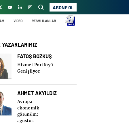
ABONE OL
ŞAM
VİDEO
RESMİ İLANLAR
R YAZARLARIMIZ
FATOŞ BOZKUŞ
Hizmet Portföyü
Genişliyor
AHMET AKYILDIZ
Avrupa
ekonomik
görünüm:
ağustos