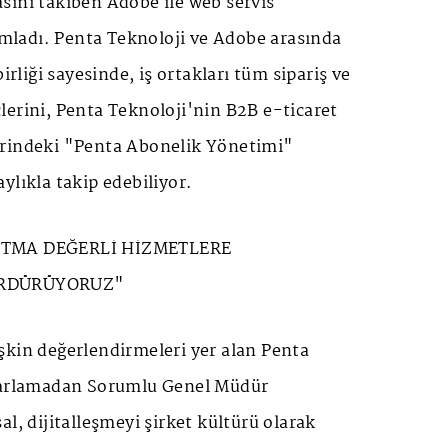
sını takiben Adobe ile web servis
ladı. Penta Teknoloji ve Adobe arasında
birliği sayesinde, iş ortakları tüm sipariş ve
erini, Penta Teknoloji'nin B2B e-ticaret
erindeki "Penta Abonelik Yönetimi"
ylıkla takip edebiliyor.
ATMA DEĞERLİ HİZMETLERE
ÜRDÜRÜYORUZ"
şkin değerlendirmeleri yer alan Penta
azarlamadan Sorumlu Genel Müdür
al, dijitalleşmeyi şirket kültürü olarak