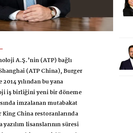
oloji A.Ş.’nin (ATP) bağlı
 Shanghai (ATP China), Burger
e 2014 yılından bu yana
i iş birliğini yeni bir döneme
rasında imzalanan mutabakat
 King China restoranlarında
 yazılım lisanslarının süresi