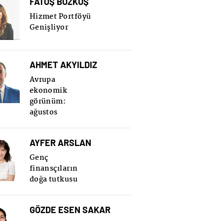
FATOŞ BOZKUŞ
Hizmet Portföyü
Genişliyor
AHMET AKYILDIZ
Avrupa
ekonomik
görünüm:
ağustos
AYFER ARSLAN
Genç
finansçıların
doğa tutkusu
GÖZDE ESEN SAKAR