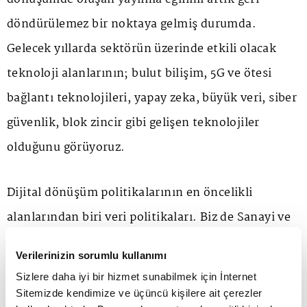
döndürülemez bir noktaya gelmiş durumda.
Gelecek yıllarda sektörün üzerinde etkili olacak
teknoloji alanlarının; bulut bilişim, 5G ve ötesi
bağlantı teknolojileri, yapay zeka, büyük veri, siber
güvenlik, blok zincir gibi gelişen teknolojiler
olduğunu görüyoruz.
Dijital dönüşüm politikalarının en öncelikli
alanlarından biri veri politikaları. Biz de Sanayi ve
Teknoloji Bakanlığı olarak özellikle stratejik
Verilerinizin sorumlu kullanımı
açıdan, güvenlik açısından Türkiye'de kalması
Sizlere daha iyi bir hizmet sunabilmek için İnternet
gerekli verilerin tanımlanması, bunların güvenlik
Sitemizde kendimize ve üçüncü kişilere ait çerezler