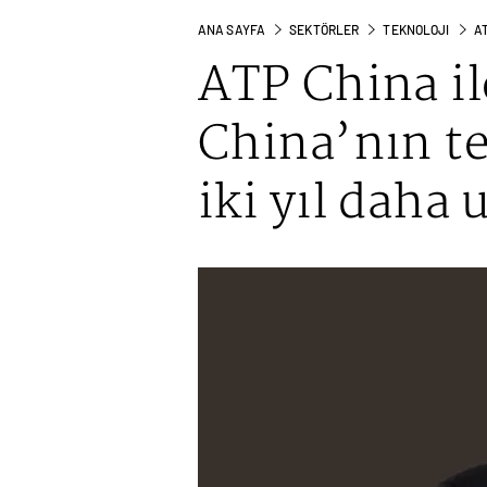
ANA SAYFA
SEKTÖRLER
TEKNOLOJI
AT
ATP China il
China’nın tek
iki yıl daha