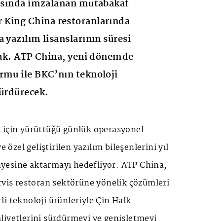
rasında imzalanan mutabakat
 King China restoranlarında
 yazılım lisanslarının süresi
acak. ATP China, yeni dönemde
rmu ile BKC’nın teknoloji
sürdürecek.
 için yürüttüğü günlük operasyonel
e özel geliştirilen yazılım bileşenlerini yıl
yesine aktarmayı hedefliyor. ATP China,
rvis restoran sektörüne yönelik çözümleri
i teknoloji ürünleriyle Çin Halk
liyetlerini sürdürmeyi ve genişletmeyi