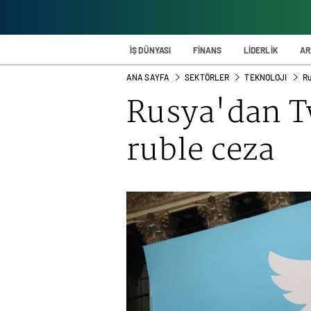
İŞ DÜNYASI
FİNANS
LİDERLİK
AR
ANA SAYFA
SEKTÖRLER
TEKNOLOJI
Ru
Rusya'dan T
ruble ceza