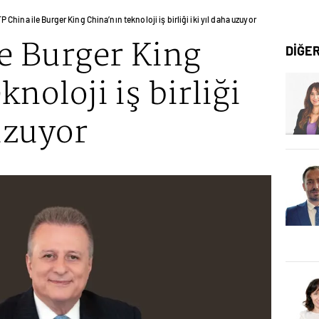
P China ile Burger King China’nın teknoloji iş birliği iki yıl daha uzuyor
e Burger King
DİĞE
noloji iş birliği
 uzuyor