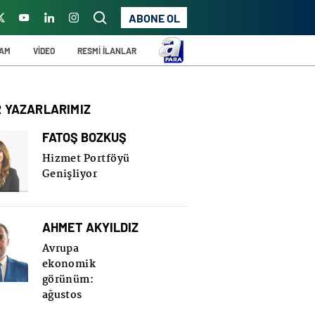
ABONE OL
ŞAM
VİDEO
RESMİ İLANLAR
R YAZARLARIMIZ
FATOŞ BOZKUŞ
Hizmet Portföyü
Genişliyor
AHMET AKYILDIZ
Avrupa
ekonomik
görünüm:
ağustos