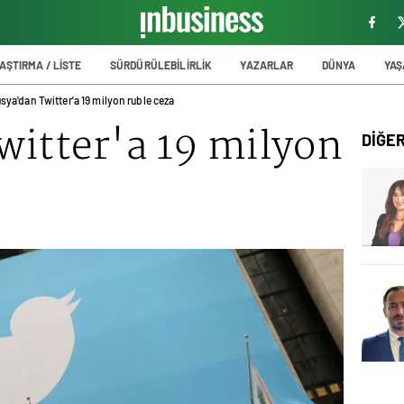
AŞTIRMA / LİSTE
SÜRDÜRÜLEBİLİRLİK
YAZARLAR
DÜNYA
YA
sya'dan Twitter'a 19 milyon ruble ceza
witter'a 19 milyon
DİĞE