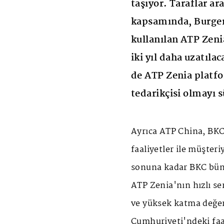
taşıyor. Taraflar a
kapsamında, Burger
kullanılan ATP Zenia
iki yıl daha uzatıl
de ATP Zenia platfo
tedarikçisi olmayı 
Ayrıca ATP China, BKC
faaliyetler ile müşteriy
sonuna kadar BKC bün
ATP Zenia'nın hızlı se
ve yüksek katma değerl
Cumhuriyeti'ndeki faa