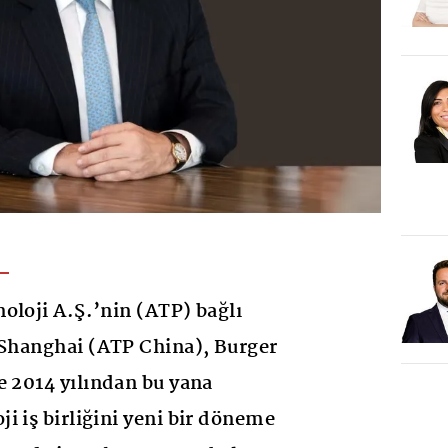
oloji A.Ş.’nin (ATP) bağlı
 Shanghai (ATP China), Burger
e 2014 yılından bu yana
i iş birliğini yeni bir döneme