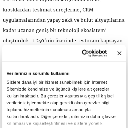
kiosklardan teslimat süreçlerine, CRM
uygulamalarından yapay zekâ ve bulut altyapılarına
kadar uzanan geniş bir teknoloji ekosistemi
oluşturduk. 1.250'nin üzerinde restoranı kapsayan
bu yapı; yüksek işlem hacminin, farklı müşteri
temas noktalarının ve kritik operasyonların
kesintisiz biçimde yönetilmesini gerektiriyor. Bu
Verilerinizin sorumlu kullanımı
süreçte edindiğimiz saha bilgisi, ATP Zenia
Sizlere daha iyi bir hizmet sunabilmek için İnternet
Sitemizde kendimize ve üçüncü kişilere ait çerezler
çözümlerini gerçek operasyonel ihtiyaçlar
kullanılmaktadır. Bu çerezler vasıtasıyla çeşitli kişisel
doğrultusunda sürekli geliştirmemize ve farklı
verileriniz işlenmekte olup gerekli olan çerezler bilgi
toplumu hizmetlerinin sunulması amacıyla
işletme modellerine uyarlanabilen ölçeklenebilir
kullanılmaktadır. Diğer çerezler, sitemizin daha işlevsel
bir ürün mimarisi oluşturmamıza imkân sağladı.
kılınması ve kişiselleştirilmesi ve sizlere yönelik