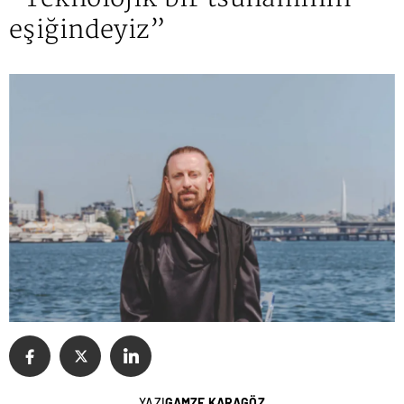
eşiğindeyiz”
YAZI
GAMZE KARAGÖZ