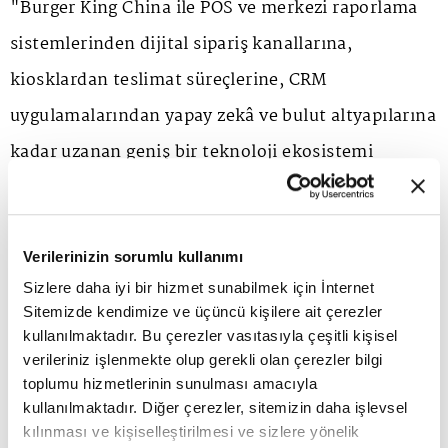
"Burger King China ile POS ve merkezi raporlama
sistemlerinden dijital sipariş kanallarına,
kiosklardan teslimat süreçlerine, CRM
uygulamalarından yapay zekâ ve bulut altyapılarına
kadar uzanan geniş bir teknoloji ekosistemi
oluşturduk. 1.250'nin üzerinde restoranı kapsayan
bu yapı; yüksek işlem hacminin, farklı müşteri
temas noktalarının ve kritik operasyonların
Verilerinizin sorumlu kullanımı
Sizlere daha iyi bir hizmet sunabilmek için İnternet
kesintisiz biçimde yönetilmesini gerektiriyor. Bu
Sitemizde kendimize ve üçüncü kişilere ait çerezler
süreçte edindiğimiz saha bilgisi, ATP Zenia
kullanılmaktadır. Bu çerezler vasıtasıyla çeşitli kişisel
verileriniz işlenmekte olup gerekli olan çerezler bilgi
çözümlerini gerçek operasyonel ihtiyaçlar
toplumu hizmetlerinin sunulması amacıyla
doğrultusunda sürekli geliştirmemize ve farklı
kullanılmaktadır. Diğer çerezler, sitemizin daha işlevsel
kılınması ve kişiselleştirilmesi ve sizlere yönelik
işletme modellerine uyarlanabilen ölçeklenebilir