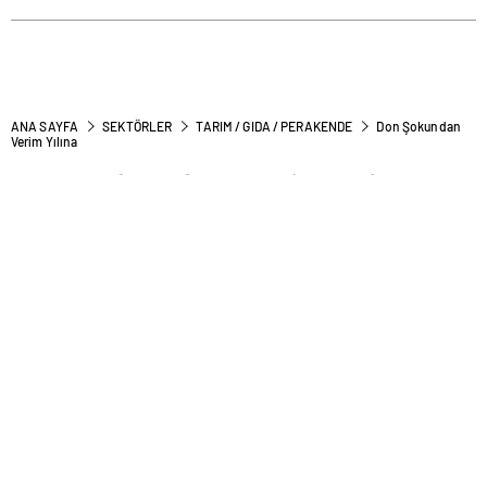
ANA SAYFA
SEKTÖRLER
TARIM / GIDA / PERAKENDE
Don Şokundan
Verim Yılına
Don Şokundan Verim Yılına