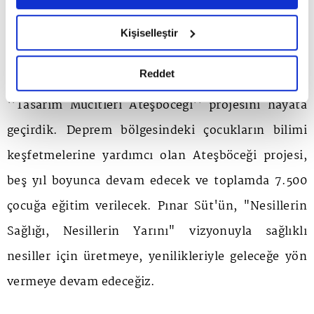
ulaştırıyoruz. Sosyal sorumluluk çalışmalarımızla
6698 sayılı Kişisel Verilerin Korunması Kanunu uyarınca
hazırlanmış olan İnternet Sitesi Aydınlatma Metnimizi
da topluma değer katıyoruz. Adıyaman ve
Kişiselleştir
okumak ve sitemizi ziyaretiniz kapsamında
çevresinde meydana gelen deprem sonrası Türkiye
gerçekleştirilen veri işleme faaliyetleri ile ilgili daha
detaylı bilgi almak için lütfen
tıklayınız.
Reddet
Eğitim Gönüllüleri Vakfı (TEGV) iş birliğiyle
''Tasarım Mucitleri Ateşböceği'' projesini hayata
geçirdik. Deprem bölgesindeki çocukların bilimi
keşfetmelerine yardımcı olan Ateşböceği projesi,
beş yıl boyunca devam edecek ve toplamda 7.500
çocuğa eğitim verilecek. Pınar Süt'ün, "Nesillerin
Sağlığı, Nesillerin Yarını" vizyonuyla sağlıklı
nesiller için üretmeye, yenilikleriyle geleceğe yön
vermeye devam edeceğiz.