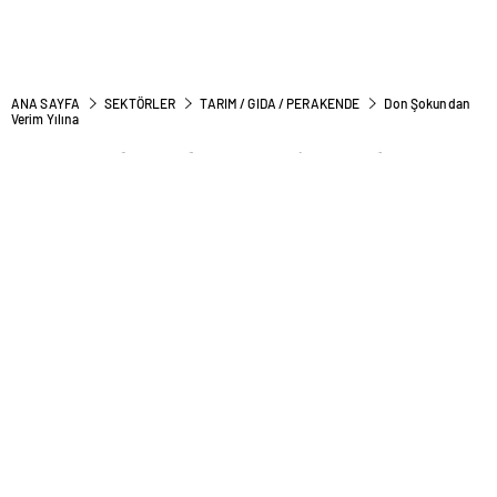
ANA SAYFA
SEKTÖRLER
TARIM / GIDA / PERAKENDE
Don Şokundan
Verim Yılına
Don Şokundan Verim Yılına