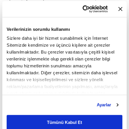
bedellerinin arazi maliklerine ödenmesi koşuluyla
Bakanlık eliyle tarımsal üretim amaçlı
kiralanmasının önü açıldı.
Verilerinizin sorumlu kullanımı
Sizlere daha iyi bir hizmet sunabilmek için İnternet
Sitemizde kendimize ve üçüncü kişilere ait çerezler
Uygulamayla tarım arazilerinin üretime
kullanılmaktadır. Bu çerezler vasıtasıyla çeşitli kişisel
kazandırılarak etkin kullanılması, Çiftçi Kayıt
verileriniz işlenmekte olup gerekli olan çerezler bilgi
toplumu hizmetlerinin sunulması amacıyla
Sistemi'ne kaydedilmesi ve tarımsal üretim
kullanılmaktadır. Diğer çerezler, sitemizin daha işlevsel
planlaması dahilinde Türkiye'nin sürdürülebilir
kılınması ve kişiselleştirilmesi ve sizlere yönelik
reklam/pazarlama faaliyetlerinin yapılması, amaçlarıyla
gıda arz güvenliğinin güçlendirilmesine katkı
sınırlı olarak açık rızanız dahilinde kullanılacaktır.
sağlanması amaçlandı.
Çerezlere ilişkin tercihlerinizi çerez paneli vasıtasıyla
Ayarlar
belirleyebilirsiniz. Çerezlere ilişkin detaylı bilgi için
Ayarlar butonuna tıklayabilir,
Çerez Bilgilendirme
Kiralamalar öncelikli olarak arazinin bulunduğu
Metnimizi ziyaret edebilirsiniz.
Tümünü Kabul Et
6698 sayılı Kişisel Verilerin Korunması Kanunu uyarınca