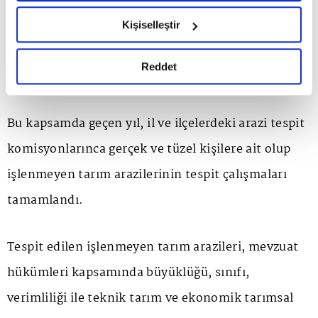
yerleşim yerinde ikamet edenlere ya da tarımsal
hazırlanmış olan İnternet Sitesi Aydınlatma Metnimizi
alanda faaliyet gösteren kooperatif, birlik, dernek
Kişiselleştir
okumak ve sitemizi ziyaretiniz kapsamında
ve vakıflarla gönüllü kuruluşlara ve meslek
gerçekleştirilen veri işleme faaliyetleri ile ilgili daha
detaylı bilgi almak için lütfen
tıklayınız.
Reddet
odalarına yapılacak.
Bu kapsamda geçen yıl, il ve ilçelerdeki arazi tespit
komisyonlarınca gerçek ve tüzel kişilere ait olup
işlenmeyen tarım arazilerinin tespit çalışmaları
tamamlandı.
Tespit edilen işlenmeyen tarım arazileri, mevzuat
hükümleri kapsamında büyüklüğü, sınıfı,
verimliliği ile teknik tarım ve ekonomik tarımsal