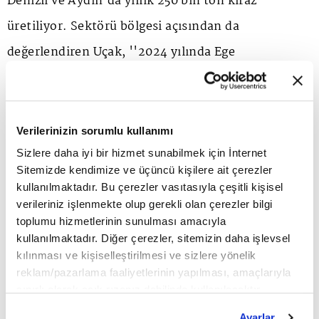
Denizli ve Aydın'da yıllık 250 bin ton kiraz
üretiliyor. Sektörü bölgesi açısından da
değerlendiren Uçak, ''2024 yılında Ege
Bölgesi'nden 55 milyon dolarlık kiraz ihracatı
gerçekleştirdik. 2026 yılı için beklentimiz 55
milyon doların üzerine çıkmak'' diyor.
Verilerinizin sorumlu kullanımı
Sizlere daha iyi bir hizmet sunabilmek için İnternet
Sitemizde kendimize ve üçüncü kişilere ait çerezler
kullanılmaktadır. Bu çerezler vasıtasıyla çeşitli kişisel
verileriniz işlenmekte olup gerekli olan çerezler bilgi
toplumu hizmetlerinin sunulması amacıyla
kullanılmaktadır. Diğer çerezler, sitemizin daha işlevsel
kılınması ve kişiselleştirilmesi ve sizlere yönelik
reklam/pazarlama faaliyetlerinin yapılması, amaçlarıyla
sınırlı olarak açık rızanız dahilinde kullanılacaktır.
Çerezlere ilişkin tercihlerinizi çerez paneli vasıtasıyla
Ayarlar