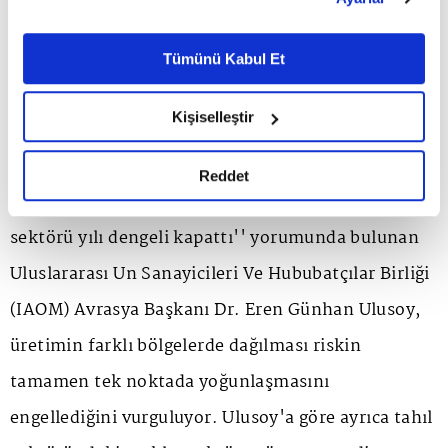
belirleyebilirsiniz. Çerezlere ilişkin detaylı bilgi için
Ayarlar butonuna tıklayabilir,
Çerez Bilgilendirme
Metnimizi ziyaret edebilirsiniz.
Tümünü Kabul Et
6698 sayılı Kişisel Verilerin Korunması Kanunu uyarınca
hazırlanmış olan İnternet Sitesi Aydınlatma Metnimizi
Kişiselleştir
okumak ve sitemizi ziyaretiniz kapsamında
Tahıl Sektöründe Stok Güvencesi
gerçekleştirilen veri işleme faaliyetleri ile ilgili daha
detaylı bilgi almak için lütfen
tıklayınız.
Reddet
''Tüm bu olumsuzluklara rağmen Türkiye tarım
sektörü yılı dengeli kapattı'' yorumunda bulunan
Uluslararası Un Sanayicileri Ve Hububatçılar Birliği
(IAOM) Avrasya Başkanı Dr. Eren Günhan Ulusoy,
üretimin farklı bölgelerde dağılması riskin
tamamen tek noktada yoğunlaşmasını
engellediğini vurguluyor. Ulusoy'a göre ayrıca tahıl