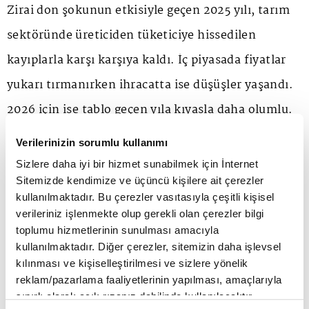
Zirai don şokunun etkisiyle geçen 2025 yılı, tarım
sektöründe üreticiden tüketiciye hissedilen
kayıplarla karşı karşıya kaldı. İç piyasada fiyatlar
yukarı tırmanırken ihracatta ise düşüşler yaşandı.
2026 için ise tablo geçen yıla kıyasla daha olumlu.
Bunda mart ve nisan yağışlarının da önemli bir
Verilerinizin sorumlu kullanımı
etkisi var. Hatta öyle ki yağışlarda mevsim
Sizlere daha iyi bir hizmet sunabilmek için İnternet
Sitemizde kendimize ve üçüncü kişilere ait çerezler
normaline göre yüzde 33 ve geçen yılın mart ayına
kullanılmaktadır. Bu çerezler vasıtasıyla çeşitli kişisel
kıyasla yüzde 100'den fazla artış yaşandı. Bununla
verileriniz işlenmekte olup gerekli olan çerezler bilgi
toplumu hizmetlerinin sunulması amacıyla
birlikte çiçeklenme döneminin de olumlu geçmesi,
kullanılmaktadır. Diğer çerezler, sitemizin daha işlevsel
meyve ihracatında güçlü bir toparlanma beklentisi
kılınması ve kişiselleştirilmesi ve sizlere yönelik
reklam/pazarlama faaliyetlerinin yapılması, amaçlarıyla
oluşturdu. Örneğin geçtiğimiz yazı kiraza hasret
sınırlı olarak açık rızanız dahilinde kullanılacaktır.
olarak kapatırken bu yıl için kirazda ihracatın 60