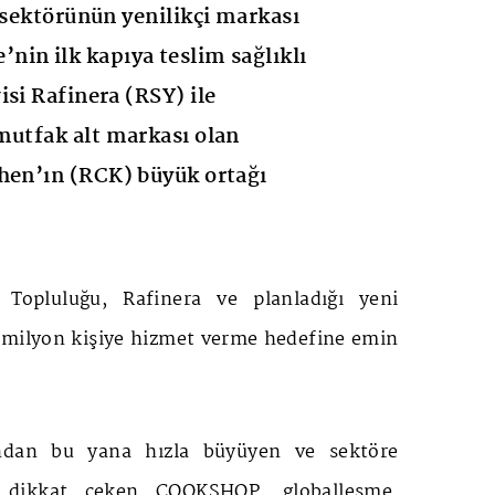
k sektörünün yenilikçi markası
in ilk kapıya teslim sağlıklı
isi Rafinera (RSY) ile
mutfak alt markası olan
hen’ın (RCK) büyük ortağı
opluluğu, Rafinera ve planladığı yeni
25 milyon kişiye hizmet verme hedefine emin
ndan bu yana hızla büyüyen ve sektöre
rle dikkat çeken COOKSHOP, globalleşme,