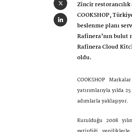
Zincir restorancılı
COOKSHOP, Türkiye’n
beslenme planı serv
Rafinera’nın bulut 
Rafinera Cloud Kitc
oldu.
COOKSHOP Markalar T
yatırımlarıyla yılda 
adımlarla yaklaşıyor.
Kurulduğu 2008 yılı
getirdiği yenilikle