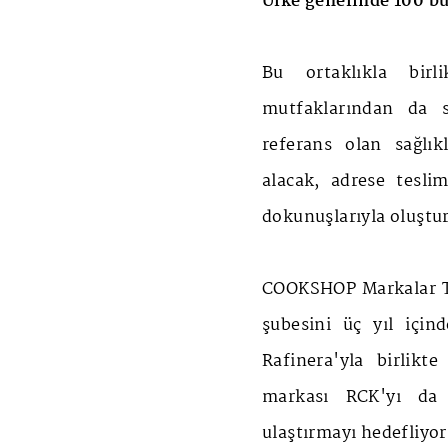
Ülke genelinde 100 bu
Bu ortaklıkla bir
mutfaklarından da s
referans olan sağlı
alacak, adrese tesli
dokunuşlarıyla oluştu
COOKSHOP Markalar To
şubesini üç yıl için
Rafinera'yla birlikt
markası RCK'yı da 
ulaştırmayı hedefliyor