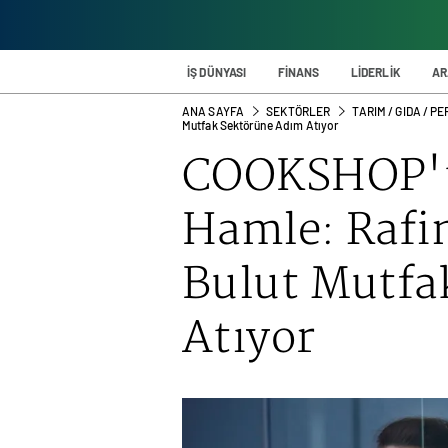
İŞ DÜNYASI
FİNANS
LİDERLİK
AR
ANA SAYFA
SEKTÖRLER
TARIM / GIDA / 
Mutfak Sektörüne Adım Atıyor
COOKSHOP'ta
Hamle: Rafin
Bulut Mutfa
Atıyor