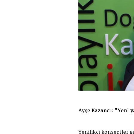
Ayşe Kazancı: "Yeni y
Yenilikçi konseptler g