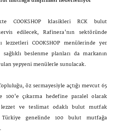
lut mutfağa ulaşılması hedefleniyor
likte COOKSHOP klasikleri RCK bulut
ervis edilecek, Rafinera'nın sektöründe
klı lezzetleri COOKSHOP menülerinde yer
m sağlıklı beslenme planları da markanın
rulan yepyeni menülerle sunulacak.
pluluğu, öz sermayesiyle açtığı mevcut 65
de 100'e çıkarma hedefine paralel olarak
e lezzet ve teslimat odaklı bulut mutfak
Türkiye genelinde 100 bulut mutfağa
.