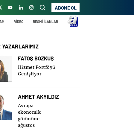
ABONE OL
ŞAM
VİDEO
RESMİ İLANLAR
R YAZARLARIMIZ
FATOŞ BOZKUŞ
Hizmet Portföyü
Genişliyor
AHMET AKYILDIZ
Avrupa
ekonomik
görünüm:
ağustos