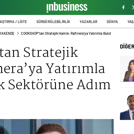
AŞTIRMA / LİSTE
SÜRDÜRÜLEBİLİRLİK
YAZARLAR
DÜNYA
YA
PERAKENDE
COOKSHOP'tan Stratejik Hamle: Rafinera’ya Yatırımla Bulut
n Stratejik
DİĞE
era’ya Yatırımla
k Sektörüne Adım