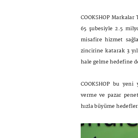
COOKSHOP Markalar To
65 şubesiyle 2.5 mily
misafire hizmet sağl
zincirine katarak 3 yı
hale gelme hedefine d
COOKSHOP bu yeni ya
verme ve pazar penetr
hızla büyüme hedefleri