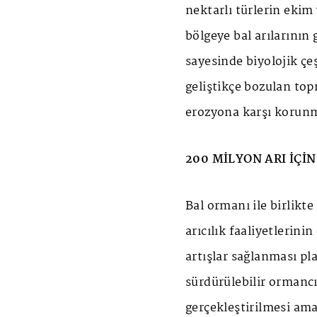
nektarlı türlerin ekim 
bölgeye bal arılarının 
sayesinde biyolojik çeş
geliştikçe bozulan top
erozyona karşı korun
200 MİLYON ARI İÇİ
Bal ormanı ile birlikt
arıcılık faaliyetlerin
artışlar sağlanması pl
sürdürülebilir ormancı
gerçekleştirilmesi ama