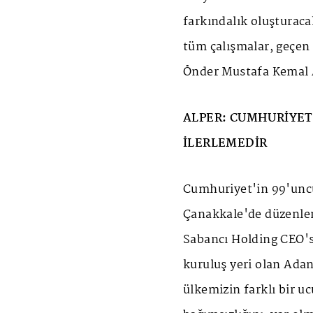
farkındalık oluşturac
tüm çalışmalar, geçen 
Önder Mustafa Kemal 
ALPER: CUMHURİYET;
İLERLEMEDİR
Cumhuriyet'in 99'unc
Çanakkale'de düzenlen
Sabancı Holding CEO'
kuruluş yeri olan Adana
ülkemizin farklı bir u