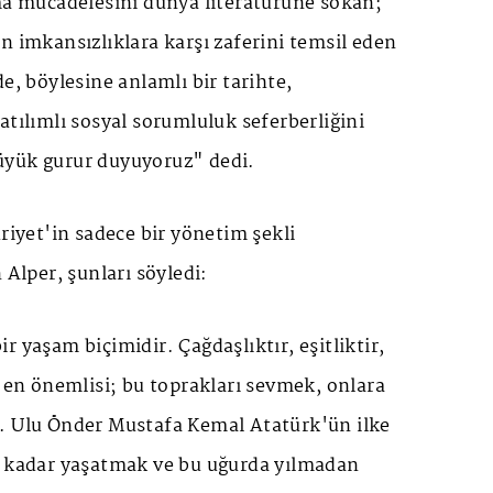
lma mücadelesini dünya literatürüne sokan;
n imkansızlıklara karşı zaferini temsil eden
e, böylesine anlamlı bir tarihte,
atılımlı sosyal sorumluluk seferberliğini
üyük gurur duyuyoruz" dedi.
yet'in sadece bir yönetim şekli
 Alper, şunları söyledi:
r yaşam biçimidir. Çağdaşlıktır, eşitliktir,
e en önemlisi; bu toprakları sevmek, onlara
. Ulu Önder Mustafa Kemal Atatürk'ün ilke
a kadar yaşatmak ve bu uğurda yılmadan