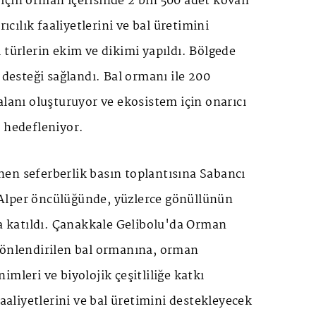
için orman içerisinde 2 bin 500 adet kovan
rıcılık faaliyetlerini ve bal üretimini
 türlerin ekim ve dikimi yapıldı. Bölgede
 desteği sağlandı. Bal ormanı ile 200
alanı oluşturuyor ve ekosistem için onarıcı
i hedefleniyor.
en seferberlik basın toplantısına Sabancı
Alper öncülüğünde, yüzlerce gönüllünün
da katıldı. Çanakkale Gelibolu'da Orman
yönlendirilen bal ormanına, orman
mleri ve biyolojik çeşitliliğe katkı
faaliyetlerini ve bal üretimini destekleyecek