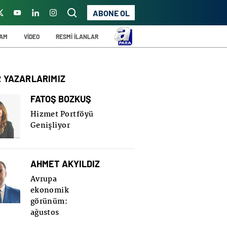
ABONE OL
ŞAM
VİDEO
RESMİ İLANLAR
R YAZARLARIMIZ
FATOŞ BOZKUŞ
Hizmet Portföyü
Genişliyor
AHMET AKYILDIZ
Avrupa
ekonomik
görünüm:
ağustos