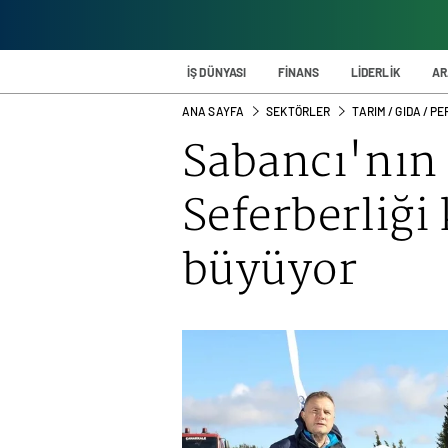
İŞ DÜNYASI
FİNANS
LİDERLİK
AR
ANA SAYFA
SEKTÖRLER
TARIM / GIDA / 
Sabancı'nın
Seferberliği
büyüyor