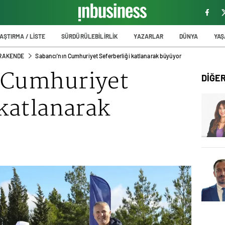
AŞTIRMA / LİSTE
SÜRDÜRÜLEBİLİRLİK
YAZARLAR
DÜNYA
YA
PERAKENDE
Sabancı'nın Cumhuriyet Seferberliği katlanarak büyüyor
 Cumhuriyet
DİĞE
 katlanarak