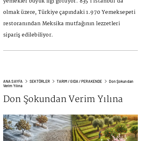
yemekler büyük ilgi görüyor. 835'i İstanbul'da
olmak üzere, Türkiye çapındaki 1.970 Yemeksepeti
restoranından Meksika mutfağının lezzetleri
sipariş edilebiliyor.
ANA SAYFA
SEKTÖRLER
TARIM / GIDA / PERAKENDE
Don Şokundan
Verim Yılına
Don Şokundan Verim Yılına