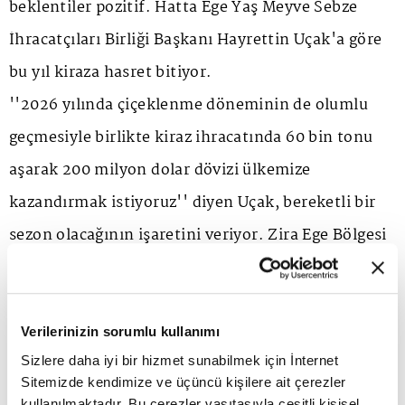
beklentiler pozitif. Hatta Ege Yaş Meyve Sebze
İhracatçıları Birliği Başkanı Hayrettin Uçak'a göre
bu yıl kiraza hasret bitiyor.
''2026 yılında çiçeklenme döneminin de olumlu
geçmesiyle birlikte kiraz ihracatında 60 bin tonu
aşarak 200 milyon dolar dövizi ülkemize
kazandırmak istiyoruz'' diyen Uçak, bereketli bir
sezon olacağının işaretini veriyor. Zira Ege Bölgesi
kiraz üretiminin yüzde 30'unu gerçekleştirmesi
sebebiyle öne çıkıyor. Hatta İzmir, Manisa, Afyon,
Denizli ve Aydın'da yıllık 250 bin ton kiraz
Verilerinizin sorumlu kullanımı
Sizlere daha iyi bir hizmet sunabilmek için İnternet
üretiliyor. Sektörü bölgesi açısından da
Sitemizde kendimize ve üçüncü kişilere ait çerezler
değerlendiren Uçak, ''2024 yılında Ege
kullanılmaktadır. Bu çerezler vasıtasıyla çeşitli kişisel