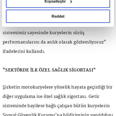
Kişiselleştir
ve depolardaki bütün araç ve ekipman
okumak ve sitemizi ziyaretiniz kapsamında
gerçekleştirilen veri işleme faaliyetleri ile ilgili daha
yeterliliklerini detaylı bir şekilde kontrol ediyor ve
detaylı bilgi almak için lütfen
tıklayınız.
Reddet
varsa eksikleri tamamlıyoruz. Kullandığımız takip
sistemimiz sayesinde kuryelerin sürüş
performanslarını da anlık olarak gözlemliyoruz"
ifadelerini kullandı.
"SEKTÖRDE İLK ÖZEL SAĞLIK SİGORTASI"
Şirketin motokuryelere yönelik hayata geçirdiği bir
diğer uygulama ise özel sağlık sigortası. Getir
sisteminde bayilere bağlı çalışan bütün kuryelerin
Sosyal Güvenlik Kurumu'na bildiriminin yapıldığını