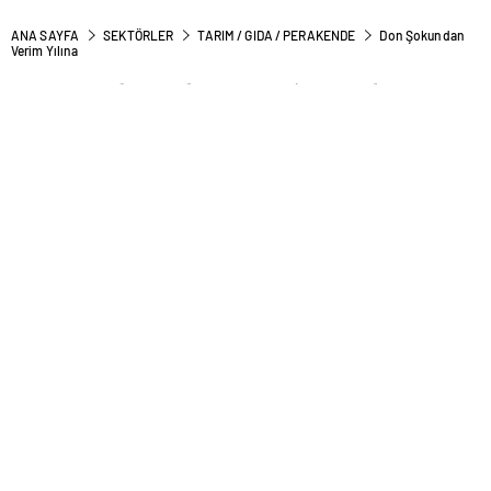
ANA SAYFA
SEKTÖRLER
TARIM / GIDA / PERAKENDE
Don Şokundan
Verim Yılına
Don Şokundan Verim Yılına