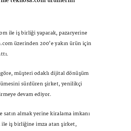
rine teknosa.com ürünlerini
m ile iş birliği yaparak, pazaryerine
.com üzerinden 200'e yakın ürün için
ttı.
göre, müşteri odaklı dijital dönüşüm
ümesini sürdüren şirket, yenilikçi
dirmeye devam ediyor.
de satın almak yerine kiralama imkanı
le iş birliğine imza atan şirket,