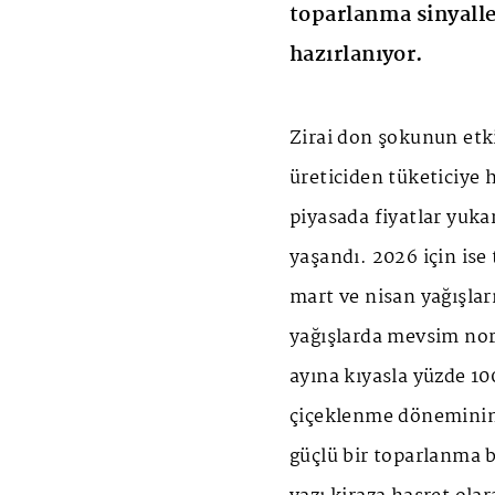
toparlanma sinyaller
hazırlanıyor.
Zirai don şokunun etki
üreticiden tüketiciye h
piyasada fiyatlar yuka
yaşandı. 2026 için ise
mart ve nisan yağışları
yağışlarda mevsim nor
ayına kıyasla yüzde 10
çiçeklenme döneminin
güçlü bir toparlanma b