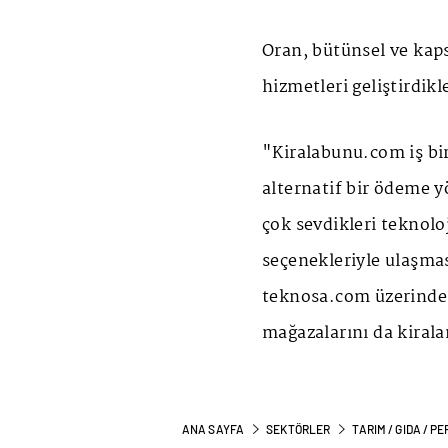
Oran, bütünsel ve kaps
hizmetleri geliştirdikl
"Kiralabunu.com iş bir
alternatif bir ödeme 
çok sevdikleri teknol
seçenekleriyle ulaşmas
teknosa.com üzerinde
mağazalarını da kiral
ANA SAYFA
SEKTÖRLER
TARIM / GIDA / 