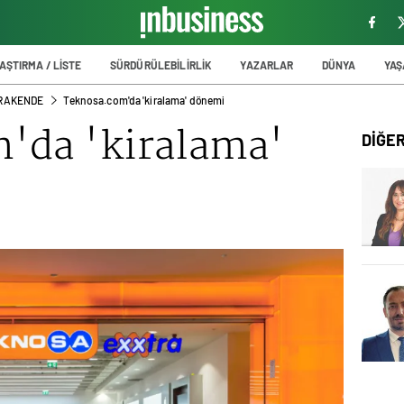
AŞTIRMA / LİSTE
SÜRDÜRÜLEBİLİRLİK
YAZARLAR
DÜNYA
YA
PERAKENDE
Teknosa.com'da 'kiralama' dönemi
'da 'kiralama'
DİĞE