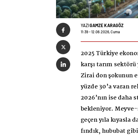
YAZI
GAMZE KARAGÖZ
11:39 - 12.06.2026, Cuma
2025 Türkiye ekono
karşı tarım sektörü
Zirai don şokunun e
yüzde 30’a varan re
2026’nın ise daha s
bekleniyor. Meyve-
geçen yıla kıyasla d
fındık, hububat gibi