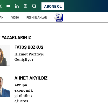
ABONE OL
ŞAM
VİDEO
RESMİ İLANLAR
R YAZARLARIMIZ
FATOŞ BOZKUŞ
Hizmet Portföyü
Genişliyor
AHMET AKYILDIZ
Avrupa
ekonomik
görünüm:
ağustos