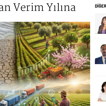
n Verim Yılına
DİĞE