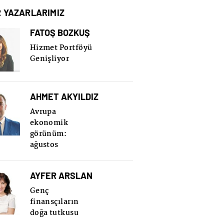
R YAZARLARIMIZ
FATOŞ BOZKUŞ
Hizmet Portföyü
Genişliyor
AHMET AKYILDIZ
Avrupa
ekonomik
görünüm:
ağustos
AYFER ARSLAN
Genç
finansçıların
doğa tutkusu