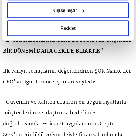
hazırlanmış olan İnternet Sitesi Aydınlatma Metnimizi
46 bine yükselten ŞOK Marketler'in istihdama ve
Kişiselleştir
okumak ve sitemizi ziyaretiniz kapsamında
ekonomiye katkısı devam etti.
gerçekleştirilen veri işleme faaliyetleri ile ilgili daha
detaylı bilgi almak için lütfen
tıklayınız.
Reddet
"E-TİCARET ALANINDAKİ BÜYÜMEYLE BAŞARILI
BİR DÖNEMİ DAHA GERİDE BIRAKTIK"
İlk yarıyıl sonuçlarını değerlendiren ŞOK Marketler
CEO'su Uğur Demirel şunları söyledi:
"Güvenilir ve kaliteli ürünleri en uygun fiyatlarla
müşterilerimize ulaştırma hedefimiz
doğrultusunda e-ticaret uygulamamız Cepte
ŞOK'un gördüğü yoğun ilgiyle finansal anlamda