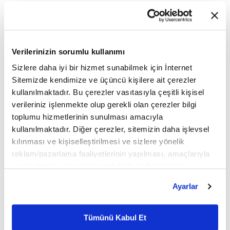
çalışan sayısı da 46 bine yükseldi.
ŞOK Marketler, 2022 yılının ilk altı ayına ait
Verilerinizin sorumlu kullanımı
finansal sonuçlarını Kamuyu Aydınlatma
Sizlere daha iyi bir hizmet sunabilmek için İnternet
Platformu'na (KAP) açıkladı.
Sitemizde kendimize ve üçüncü kişilere ait çerezler
kullanılmaktadır. Bu çerezler vasıtasıyla çeşitli kişisel
verileriniz işlenmekte olup gerekli olan çerezler bilgi
Açıklamaya göre, 2022'nin ilk yarısında ŞOK
toplumu hizmetlerinin sunulması amacıyla
kullanılmaktadır. Diğer çerezler, sitemizin daha işlevsel
Marketler'in net satış gelirleri geçen yılın aynı
kılınması ve kişiselleştirilmesi ve sizlere yönelik
dönemine göre yüzde 78 artarak 23,5 milyar TL'ye
reklam/pazarlama faaliyetlerinin yapılması, amaçlarıyla
sınırlı olarak açık rızanız dahilinde kullanılacaktır.
yükseldi. Bu dönemde 611 yeni mağaza daha açan
Çerezlere ilişkin tercihlerinizi çerez paneli vasıtasıyla
Ayarlar
ŞOK Marketler'in toplam mağaza sayısı da 9 bin
belirleyebilirsiniz. Çerezlere ilişkin detaylı bilgi için
Ayarlar butonuna tıklayabilir,
Çerez Bilgilendirme
858 oldu. Yine aynı dönemde 6 binden fazla kişiye
Metnimizi ziyaret edebilirsiniz.
Tümünü Kabul Et
daha iş imkânı sağlayarak toplam çalışan sayısını
6698 sayılı Kişisel Verilerin Korunması Kanunu uyarınca