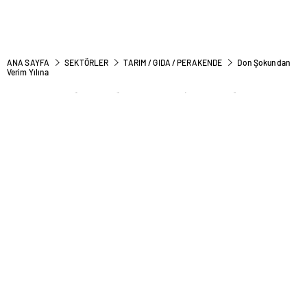
ANA SAYFA
SEKTÖRLER
TARIM / GIDA / PERAKENDE
Don Şokundan
Verim Yılına
Don Şokundan Verim Yılına